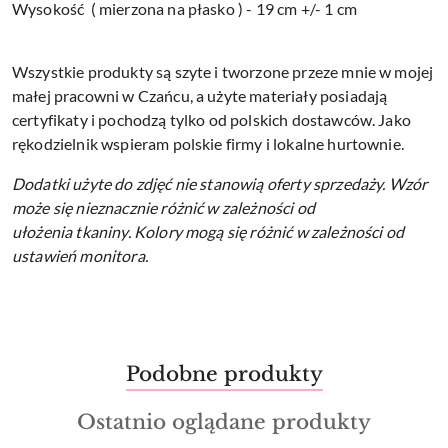
Wysokość ( mierzona na płasko ) - 19 cm +/- 1 cm
Wszystkie produkty są szyte i tworzone przeze mnie w mojej
małej pracowni w Czańcu, a użyte materiały posiadają
certyfikaty i pochodzą tylko od polskich dostawców. Jako
rękodzielnik wspieram polskie firmy i lokalne hurtownie.
Dodatki użyte do zdjęć nie stanowią oferty sprzedaży.
Wzór
może się nieznacznie różnić w zależności od
ułożenia tkaniny.
Kolory mogą się różnić w zależności od
ustawień monitora.
Produkty
Podobne produkty
Pomiń karuzelę produktów
o
Produkty
Ostatnio oglądane produkty
statusie:
o