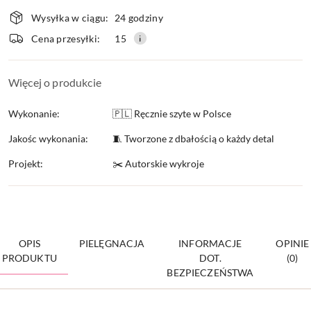
Dostępność
Wysyłka w ciągu:
24 godziny
i
Cena przesyłki:
15
dostawa
Więcej o produkcie
Wykonanie:
🇵🇱 Ręcznie szyte w Polsce
Jakośc wykonania:
🧵 Tworzone z dbałością o każdy detal
Projekt:
✂️ Autorskie wykroje
OPIS
PIELĘGNACJA
INFORMACJE
OPINIE
PRODUKTU
DOT.
(0)
BEZPIECZEŃSTWA