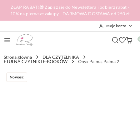
Przejdź do treści głównej
Przejdź do wyszukiwarki
Przejdź do moje konto
Przejdź do menu głównego
Przejdź do opisu produktu
Przejdź do stopki
ZŁAP RABAT!🎁 Zapisz się do Newslettera i odbierz rabat -
10% na pierwsze zakupy - DARMOWA DOSTAWA od 250 zł
Moje konto
Strona główna
DLA CZYTELNIKA
ETUI NA CZYTNIKI E-BOOKÓW
Onyx Palma, Palma 2
Nowość