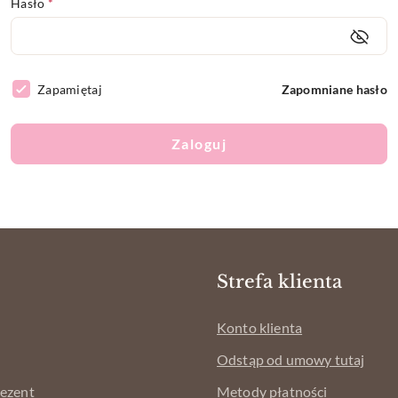
Hasło
*
Zapamiętaj
Zapomniane hasło
Zaloguj
Strefa klienta
Konto klienta
Odstąp od umowy tutaj
rezent
Metody płatności