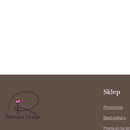
Sklep
Promocje
Bestsellery
Pomysł na p