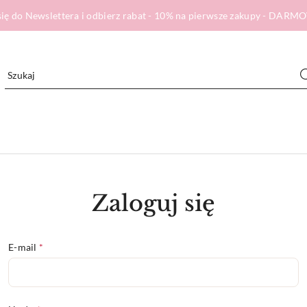
ię do Newslettera i odbierz rabat - 10% na pierwsze zakupy - DA
Zaloguj się
E-mail
*