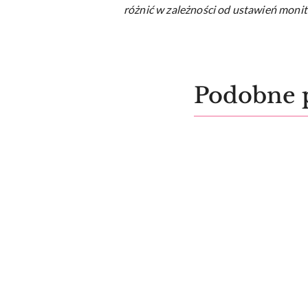
różnić w zależności od ustawień monit
Produkty
Podobne 
Pomiń karuzelę produktów
o
statusie: