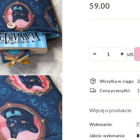
cena:
59.00
Ilość
szt.
Dostępnoś
Wysyłka w ciągu:
2
i
Cena przesyłki:
dostawa
Więcej o produkcie
Wykonanie:

Jakośc wykonania:
