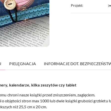
Projekt:
✂
U
PIELĘGNACJA
INFORMACJE DOT. BEZPIECZEŃST
nery, kalendarze, kilka zeszytów czy tablet
zemu chroni nasze książki przed zniszczeniem, zagięciem.
i
o objętości stron max 1000 lub dwie książki grubości grzbietu 
kszych niż 25,5 cm x 20 cm.