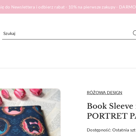
ię do Newslettera i odbierz rabat - 10% na pierwsze zakupy - DA
NAZWA
RÓŻOWA DESIGN
PRODUCENTA:
Book Sleeve n
PORTRET P
Dostępność:
Ostatnia sz