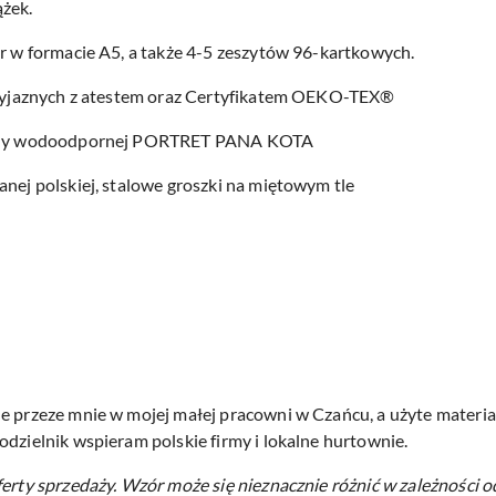
żek.
er w formacie A5, a także 4-5 zeszytów 96-kartkowych.
przyjaznych z atestem oraz Certyfikatem OEKO-TEX®
aniny wodoodpornej PORTRET PANA KOTA
anej polskiej, stalowe groszki na miętowym tle
e przeze mnie w mojej małej pracowni w Czańcu, a użyte materiał
odzielnik wspieram polskie firmy i lokalne hurtownie.
ferty sprzedaży.
Wzór może się nieznacznie różnić w zależności o