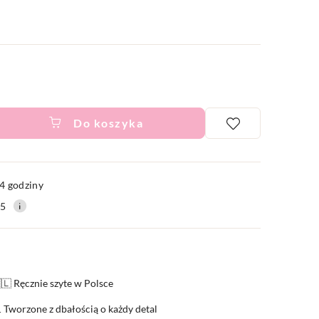
Do koszyka
ć
4 godziny
15
🇱 Ręcznie szyte w Polsce
 Tworzone z dbałością o każdy detal