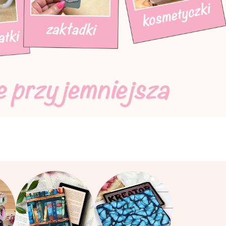
Otul książki miłością
miłością