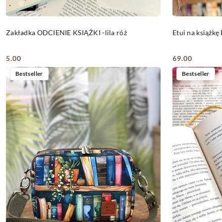
DO KOSZYKA
Zakładka ODCIENIE KSIĄŻKI -lila róż
Etui na książk
5.00
69.00
Cena:
Cena:
Bestseller
Bestseller