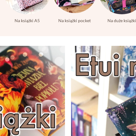
Na książki A5
Na książki pocket
Na duże książk