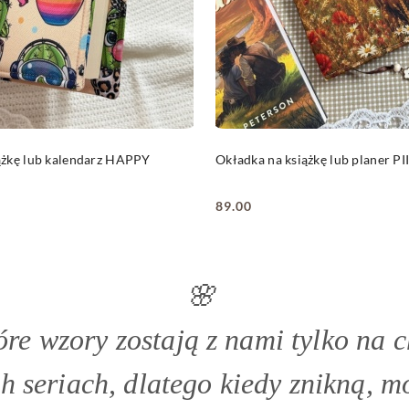
DO KOSZYKA
DO KOSZYKA
ążkę lub kalendarz HAPPY
Okładka na książkę lub planer 
89.00
Cena:
🌸
óre wzory zostają z nami tylko na c
h seriach, dlatego kiedy znikną, mo