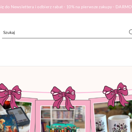
ię do Newslettera i odbierz rabat - 10% na pierwsze zakupy - DA