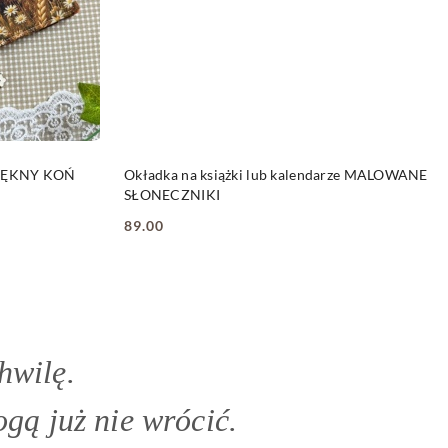
DO KOSZYKA
PIIĘKNY KOŃ
Okładka na książki lub kalendarze MALOWANE
SŁONECZNIKI
89.00
Cena:
hwilę.
gą już nie wrócić.