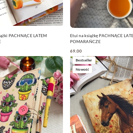
DO KOSZYKA
DO KOSZYKA
siążki PACHNĄCE LATEM
Etui na książkę PACHNĄCE LA
E
POMARAŃCZE
69.00
Cena:
Bestseller
Nowość