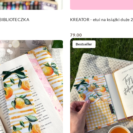
DO KOSZYKA
DO KOSZYKA
ę BIBLIOTECZKA
KREATOR - etui na książki duże
79.00
Cena:
Bestseller