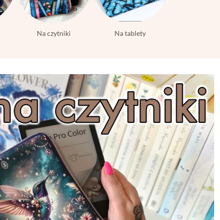
i
Na czytniki
Na tablety