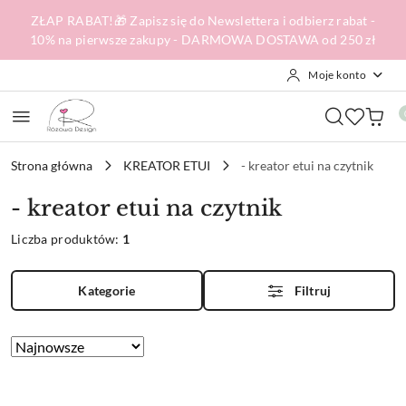
Przejdź do treści głównej
Przejdź do wyszukiwarki
Przejdź do moje konto
Przejdź do menu głównego
Przejdź do stopki
ZŁAP RABAT!🎁 Zapisz się do Newslettera i odbierz rabat -
10% na pierwsze zakupy - DARMOWA DOSTAWA od 250 zł
Moje konto
Strona główna
KREATOR ETUI
- kreator etui na czytnik
- kreator etui na czytnik
Liczba produktów:
1
Kategorie
Filtruj
Zastosowano
Sortuj
według
sortowanie:
Najnowsze.