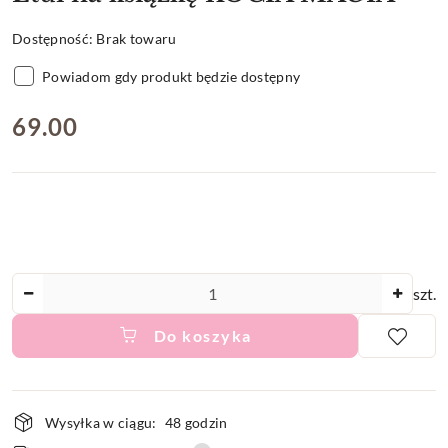
Dostępność:
Brak towaru
Powiadom gdy produkt będzie dostępny
cena:
69.00
Ilość
szt.
Do koszyka
Dostępność
Wysyłka w ciągu:
48 godzin
i