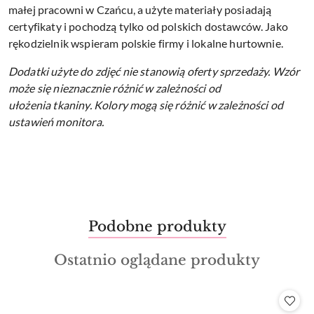
małej pracowni w Czańcu, a użyte materiały posiadają
certyfikaty i pochodzą tylko od polskich dostawców. Jako
rękodzielnik wspieram polskie firmy i lokalne hurtownie.
Dodatki użyte do zdjęć nie stanowią oferty sprzedaży.
Wzór
może się nieznacznie różnić w zależności od
ułożenia tkaniny.
Kolory mogą się różnić w zależności od
ustawień monitora.
Produkty
Podobne produkty
Pomiń karuzelę produktów
o
Produkty
Ostatnio oglądane produkty
statusie:
o
statusie: