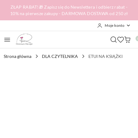
Przejdź do treści głównej
Przejdź do wyszukiwarki
Przejdź do moje konto
Przejdź do menu głównego
Przejdź do opisu produktu
Przejdź do stopki
ZŁAP RABAT!🎁 Zapisz się do Newslettera i odbierz rabat -
10% na pierwsze zakupy - DARMOWA DOSTAWA od 250 zł
Moje konto
Strona główna
DLA CZYTELNIKA
ETUI NA KSIĄŻKI