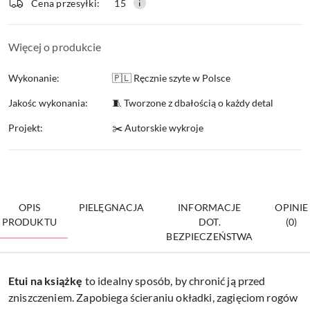
Cena przesyłki:
15
dostawa
Więcej o produkcie
Wykonanie:
🇵🇱 Ręcznie szyte w Polsce
Jakośc wykonania:
🧵 Tworzone z dbałością o każdy detal
Projekt:
✂️ Autorskie wykroje
OPIS
PIELĘGNACJA
INFORMACJE
OPINIE
PRODUKTU
DOT.
(0)
BEZPIECZEŃSTWA
Etui na
książkę
to idealny sposób, by chronić ją przed
zniszczeniem. Zapobiega ścieraniu okładki, zagięciom rogów