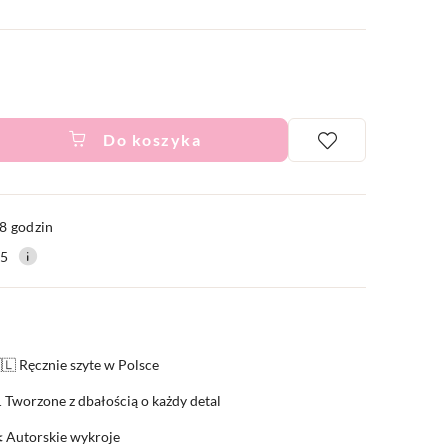
Do koszyka
ć
8 godzin
15
🇱 Ręcznie szyte w Polsce
 Tworzone z dbałością o każdy detal
️ Autorskie wykroje