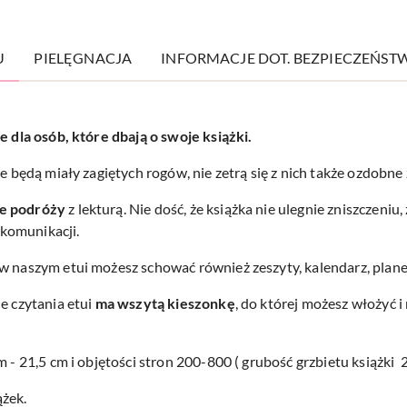
U
PIELĘGNACJA
INFORMACJE DOT. BEZPIECZEŃST
e dla osób, które dbają o swoje książki.
e będą miały zagiętych rogów, nie zetrą się z nich także ozdobne 
ie podróży
z lekturą. Nie dość, że książka nie ulegnie zniszczeniu
komunikacji.
w naszym etui możesz schować również zeszyty, kalendarz, plane
e czytania etui
ma wszytą kieszonkę
, do której możesz włożyć i
 - 21,5 cm i objętości stron 200-800 ( grubość grzbietu książki 2
ążek.