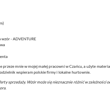
cm)
na wzór - ADVENTURE
owa
centa
e przeze mnie w mojej małej pracowni w Czańcu, a użyte materiał
odzielnik wspieram polskie firmy i lokalne hurtownie.
ferty sprzedaży.
Wzór może się nieznacznie różnić w zależności o
ora.