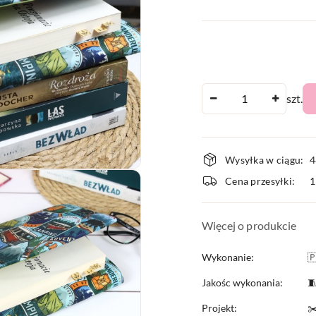
Ilość
szt.
Dostępnoś
Wysyłka w ciągu:
4
i
Cena przesyłki:
dostawa
Więcej o produkcie
Wykonanie:

Jakośc wykonania:

Projekt:
✂