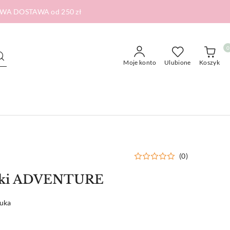
RMOWA DOSTAWA od 250 zł
0
Moje konto
Ulubione
Koszyk
(0)
ążki ADVENTURE
tuka