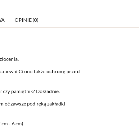
WA
OPINIE (0)
złocenia.
, zapewni Ci ono także
ochronę przed
r czy pamiętnik? Dokładnie.
 mieć zawsze pod ręką zakładki
 cm - 6 cm)