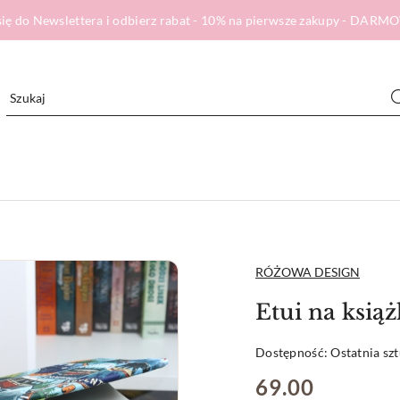
ię do Newslettera i odbierz rabat - 10% na pierwsze zakupy - DA
NAZWA
RÓŻOWA DESIGN
PRODUCENTA:
Etui na ksi
Dostępność:
Ostatnia sz
cena:
69.00