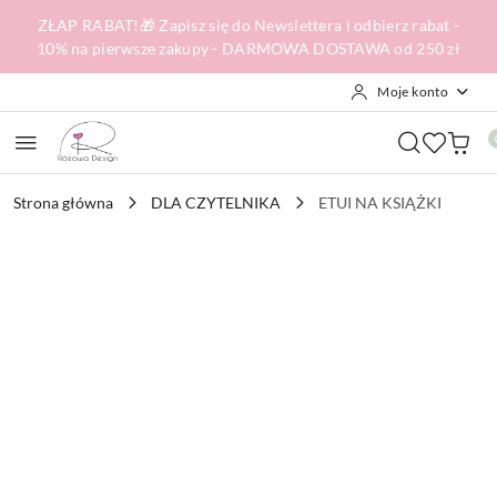
Przejdź do treści głównej
Przejdź do wyszukiwarki
Przejdź do moje konto
Przejdź do menu głównego
Przejdź do opisu produktu
Przejdź do stopki
ZŁAP RABAT!🎁 Zapisz się do Newslettera i odbierz rabat -
10% na pierwsze zakupy - DARMOWA DOSTAWA od 250 zł
Moje konto
Strona główna
DLA CZYTELNIKA
ETUI NA KSIĄŻKI