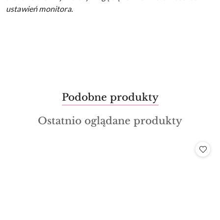
ustawień monitora.
Produkty
Podobne produkty
Pomiń karuzelę produktów
o
Produkty
Ostatnio oglądane produkty
statusie:
o
statusie: