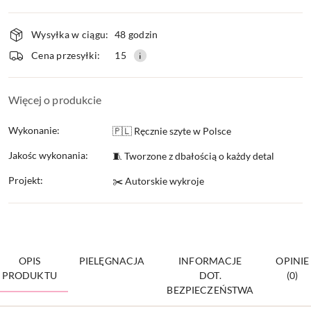
Dostępność
Wysyłka w ciągu:
48 godzin
i
Cena przesyłki:
15
dostawa
Więcej o produkcie
Wykonanie:
🇵🇱 Ręcznie szyte w Polsce
Jakośc wykonania:
🧵 Tworzone z dbałością o każdy detal
Projekt:
✂️ Autorskie wykroje
OPIS
PIELĘGNACJA
INFORMACJE
OPINIE
PRODUKTU
DOT.
(0)
BEZPIECZEŃSTWA