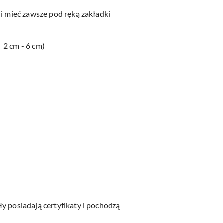
 i mieć zawsze pod ręką zakładki
i 2 cm - 6 cm)
y posiadają certyfikaty i pochodzą