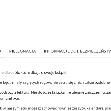
U
PIELĘGNACJA
INFORMACJE DOT. BEZPIECZEŃST
ie dla osób, które dbają o swoje książki.
e będą miały zagiętych rogów, nie zetrą się z nich także ozdobne 
odróży z lekturą. Nie dość, że książka nie ulegnie zniszczeniu, 
komunikacji.
ek w naszym etui możesz schować również zeszyty, kalendarz, pla