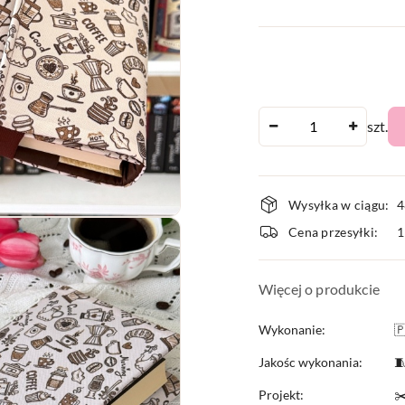
Ilość
szt.
Dostępnoś
Wysyłka w ciągu:
4
i
Cena przesyłki:
dostawa
Więcej o produkcie
Wykonanie:

Jakośc wykonania:

Projekt:
✂