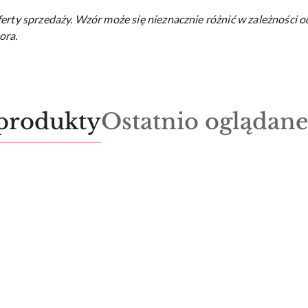
ferty sprzedaży.
Wzór może się nieznacznie różnić w zależności o
ora.
Produkty
produkty
Ostatnio oglądan
o
statusie: