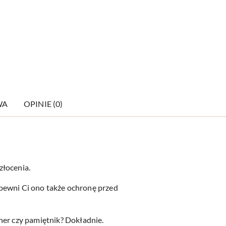
WA
OPINIE (0)
złocenia.
zapewni Ci ono także ochronę przed
ner czy pamiętnik? Dokładnie.