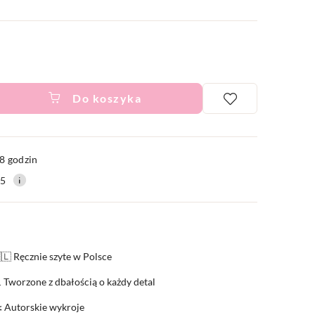
Do koszyka
ć
8 godzin
15
🇱 Ręcznie szyte w Polsce
 Tworzone z dbałością o każdy detal
️ Autorskie wykroje