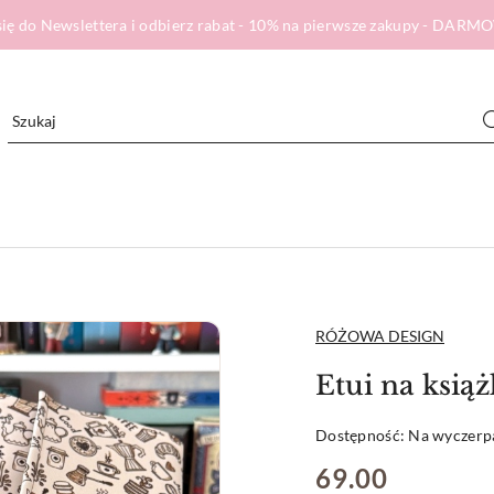
ię do Newslettera i odbierz rabat - 10% na pierwsze zakupy - DA
NAZWA
RÓŻOWA DESIGN
PRODUCENTA:
Etui na ks
Dostępność:
Na wyczerp
cena:
69.00