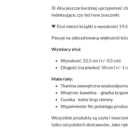
🌻 Aby jeszcze bardziej uprzyjemnić ch
indeksujące, czy też inne znaczniki.
💗 Etui mieści książki o wysokości 19,5
Pasuje na zdecydowaną większość ksi
Wymiary etui:
Wysokość: 22,5 cm (+/- 0,5 cm)
Długość (na płasko): 50 cm (+/- 1 
Materiały:
Tkanina zewnętrzna wodoodpor
Wnętrze: bawełna - gładka brąz
Gumka - kolor brąz ciemny
Wypełnienie: filc polskiego produ
Wszystkie produkty są szyte i tworzon
tylko od polskich dostawców. Jako ręk