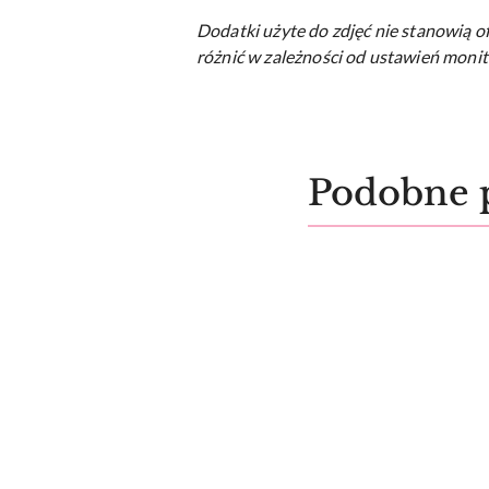
Dodatki użyte do zdjęć nie stanowią o
różnić w zależności od ustawień monit
Produkty
Podobne 
Pomiń karuzelę produktów
o
statusie: