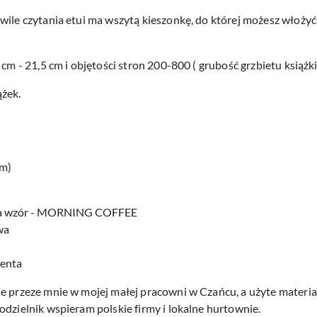
wile czytania etui ma wszytą kieszonkę, do której możesz włożyć
 cm - 21,5 cm i objętości stron 200-800 ( grubość grzbietu książk
ążek.
cm)
na wzór - MORNING COFFEE
owa
centa
e przeze mnie w mojej małej pracowni w Czańcu, a użyte materiał
odzielnik wspieram polskie firmy i lokalne hurtownie.