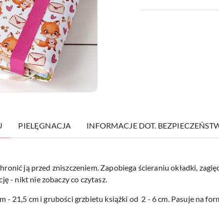
U
PIELĘGNACJA
INFORMACJE DOT. BEZPIECZEŃST
chronić ją przed zniszczeniem. Zapobiega ścieraniu okładki, zagi
 - nikt nie zobaczy co czytasz.
cm - 21,5 cm i grubości grzbietu książki od 2 - 6 cm. Pasuje na f