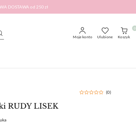
RMOWA DOSTAWA od 250 zł
0
Moje konto
Ulubione
Koszyk
(0)
ążki RUDY LISEK
tuka