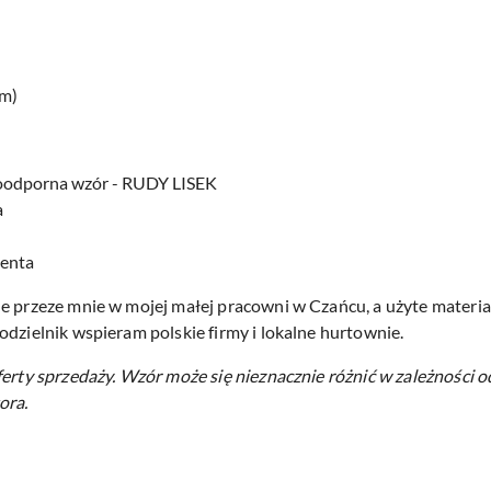
cm)
doodporna wzór - RUDY LISEK
a
centa
e przeze mnie w mojej małej pracowni w Czańcu, a użyte materiał
odzielnik wspieram polskie firmy i lokalne hurtownie.
ferty sprzedaży.
Wzór może się nieznacznie różnić w zależności o
ora.