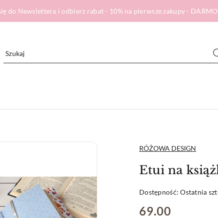
ię do Newslettera i odbierz rabat - 10% na pierwsze zakupy - DA
NAZWA
RÓŻOWA DESIGN
PRODUCENTA:
Etui na ksi
Dostępność:
Ostatnia sz
cena:
69.00