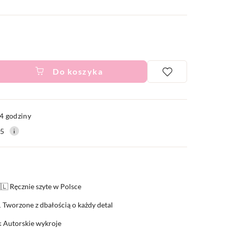
Do koszyka
ć
4 godziny
15
🇱 Ręcznie szyte w Polsce
 Tworzone z dbałością o każdy detal
️ Autorskie wykroje