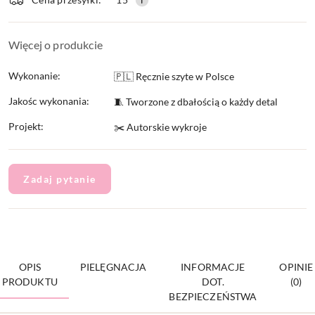
dostawa
Więcej o produkcie
Wykonanie:
🇵🇱 Ręcznie szyte w Polsce
Jakośc wykonania:
🧵 Tworzone z dbałością o każdy detal
Projekt:
✂️ Autorskie wykroje
Zadaj pytanie
OPIS
PIELĘGNACJA
INFORMACJE
OPINIE
PRODUKTU
DOT.
(0)
BEZPIECZEŃSTWA