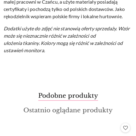
małej pracowni w Czańcu, a użyte materiały posiadają
certyfikaty i pochodzą tylko od polskich dostawców. Jako
rękodzielnik wspieram polskie firmy i lokalne hurtownie.
Dodatki użyte do zdjęć nie stanowią oferty sprzedaży.
Wzór
może się nieznacznie różnić w zależności od
ułożenia tkaniny.
Kolory mogą się różnić w zależności od
ustawień monitora.
Produkty
Podobne produkty
Pomiń karuzelę produktów
o
Produkty
Ostatnio oglądane produkty
statusie:
o
statusie: