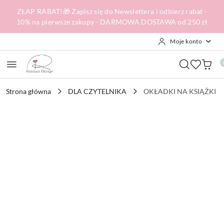
Przejdź do treści głównej
Przejdź do wyszukiwarki
Przejdź do moje konto
Przejdź do menu głównego
Przejdź do opisu produktu
Przejdź do stopki
ZŁAP RABAT!🎁 Zapisz się do Newslettera i odbierz rabat -
10% na pierwsze zakupy - DARMOWA DOSTAWA od 250 zł
Moje konto
Strona główna
DLA CZYTELNIKA
OKŁADKI NA KSIĄŻKI