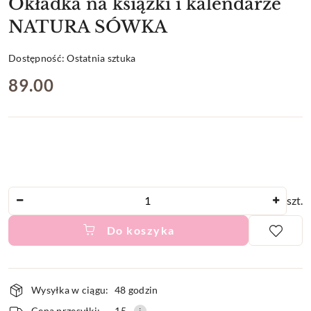
Okładka na książki i kalendarze
NATURA SÓWKA
Dostępność:
Ostatnia sztuka
cena:
89.00
Ilość
szt.
Do koszyka
Dostępność
Wysyłka w ciągu:
48 godzin
i
Cena przesyłki:
15