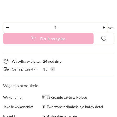
Ilość
szt.
Do koszyka
Dostępność
Wysyłka w ciągu:
24 godziny
i
Cena przesyłki:
15
dostawa
Więcej o produkcie
Wykonanie:
🇵🇱 Ręcznie szyte w Polsce
Jakośc wykonania:
🧵 Tworzone z dbałością o każdy detal
Projekt:
✂️ Autorskie wykroje