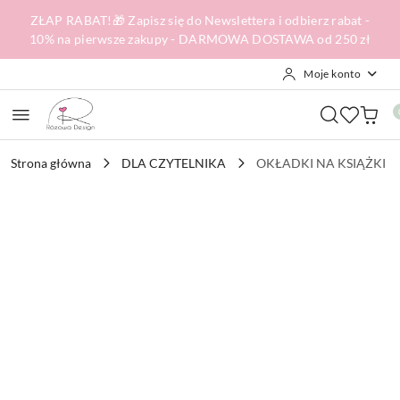
Przejdź do treści głównej
Przejdź do wyszukiwarki
Przejdź do moje konto
Przejdź do menu głównego
Przejdź do opisu produktu
Przejdź do stopki
ZŁAP RABAT!🎁 Zapisz się do Newslettera i odbierz rabat -
10% na pierwsze zakupy - DARMOWA DOSTAWA od 250 zł
Moje konto
Strona główna
DLA CZYTELNIKA
OKŁADKI NA KSIĄŻKI