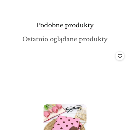
Produkty
Podobne produkty
Pomiń karuzelę produktów
o
Produkty
Ostatnio oglądane produkty
statusie:
o
statusie: