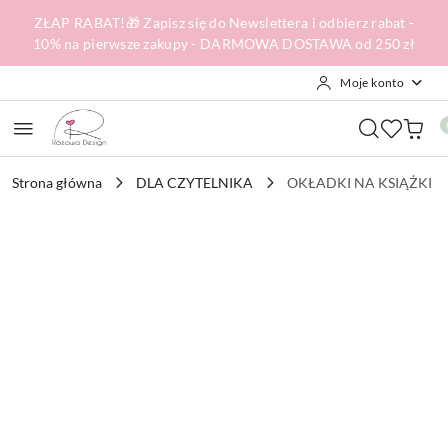
Przejdź do treści głównej
Przejdź do wyszukiwarki
Przejdź do moje konto
Przejdź do menu głównego
Przejdź do opisu produktu
Przejdź do stopki
ZŁAP RABAT!🎁 Zapisz się do Newslettera i odbierz rabat -
10% na pierwsze zakupy - DARMOWA DOSTAWA od 250 zł
Moje konto
Strona główna
DLA CZYTELNIKA
OKŁADKI NA KSIĄŻKI