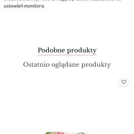
ustawień monitora.
Produkty
Podobne produkty
Pomiń karuzelę produktów
o
Produkty
Ostatnio oglądane produkty
statusie:
o
statusie: