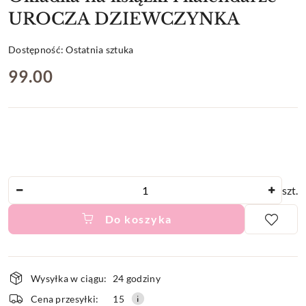
UROCZA DZIEWCZYNKA
Dostępność:
Ostatnia sztuka
cena:
99.00
Ilość
szt.
Do koszyka
Dostępność
Wysyłka w ciągu:
24 godziny
i
Cena przesyłki:
15
dostawa