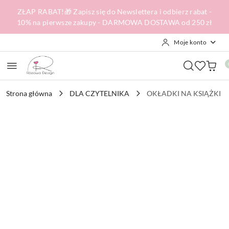
Przejdź do treści głównej
Przejdź do wyszukiwarki
Przejdź do moje konto
Przejdź do menu głównego
Przejdź do opisu produktu
Przejdź do stopki
ZŁAP RABAT!🎁 Zapisz się do Newslettera i odbierz rabat -
10% na pierwsze zakupy - DARMOWA DOSTAWA od 250 zł
Moje konto
Strona główna
DLA CZYTELNIKA
OKŁADKI NA KSIĄŻKI