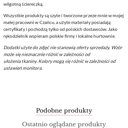
wilgotną ściereczką.
Wszystkie produkty są szyte i tworzone przeze mnie w mojej
małej pracowni w Czańcu, a użyte materiały posiadają
certyfikaty i pochodzą tylko od polskich dostawców. Jako
rękodzielnik wspieram polskie firmy i lokalne hurtownie.
Dodatki użyte do zdjęć nie stanowią oferty sprzedaży.
Wzór
może się nieznacznie różnić w zależności od
ułożenia tkaniny.
Kolory mogą się różnić w zależności od
ustawień monitora.
Produkty
Podobne produkty
Pomiń karuzelę produktów
o
Produkty
Ostatnio oglądane produkty
statusie: