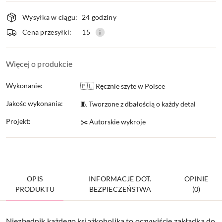
Dostępność
Wysyłka w ciągu:
24 godziny
i
Cena przesyłki:
15
dostawa
Więcej o produkcie
Wykonanie:
🇵🇱 Ręcznie szyte w Polsce
Jakośc wykonania:
🧵 Tworzone z dbałością o każdy detal
Projekt:
✂️ Autorskie wykroje
OPIS
INFORMACJE DOT.
OPINIE
PRODUKTU
BEZPIECZEŃSTWA
(0)
Niezbędnik każdego książkoholika to oczywiście zakładka do