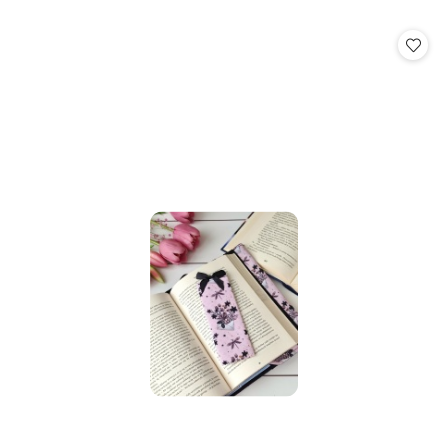
o
statusie: