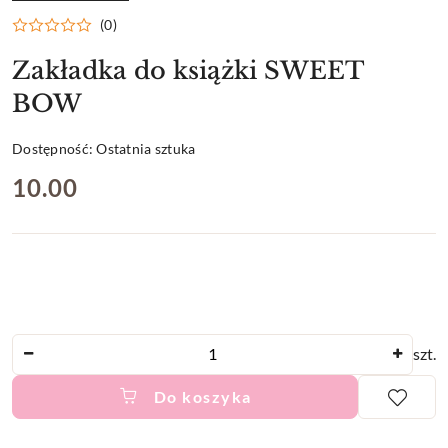
PRODUCENTA:
(0)
Zakładka do książki SWEET
BOW
Dostępność:
Ostatnia sztuka
cena:
10.00
Ilość
szt.
Do koszyka