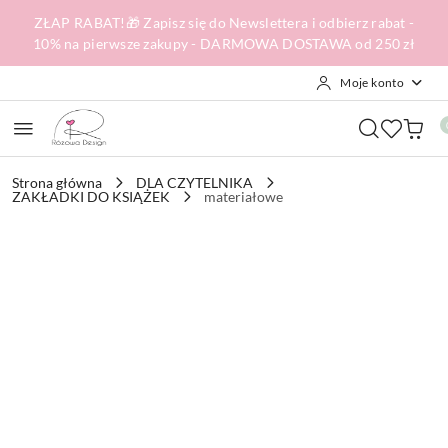
Przejdź do treści głównej
Przejdź do wyszukiwarki
Przejdź do moje konto
Przejdź do menu głównego
Przejdź do opisu produktu
Przejdź do stopki
ZŁAP RABAT!🎁 Zapisz się do Newslettera i odbierz rabat -
10% na pierwsze zakupy - DARMOWA DOSTAWA od 250 zł
Moje konto
Strona główna
DLA CZYTELNIKA
ZAKŁADKI DO KSIĄŻEK
materiałowe