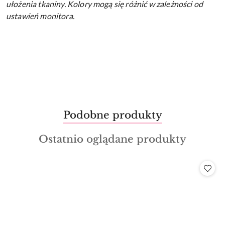
ułożenia tkaniny.
Kolory mogą się różnić w zależności od
ustawień monitora.
Produkty
Podobne produkty
Pomiń karuzelę produktów
o
Produkty
Ostatnio oglądane produkty
statusie:
o
statusie: