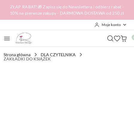
Przejdź do treści głównej
Przejdź do wyszukiwarki
Przejdź do moje konto
Przejdź do menu głównego
Przejdź do opisu produktu
Przejdź do stopki
ZŁAP RABAT!🎁 Zapisz się do Newslettera i odbierz rabat -
10% na pierwsze zakupy - DARMOWA DOSTAWA od 250 zł
Moje konto
Strona główna
DLA CZYTELNIKA
ZAKŁADKI DO KSIĄŻEK