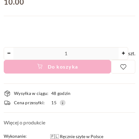
cena:
10.00
Ilość
szt.
Do koszyka
Dostępność
Wysyłka w ciągu:
48 godzin
i
Cena przesyłki:
15
dostawa
Więcej o produkcie
Wykonanie:
🇵🇱 Ręcznie szyte w Polsce