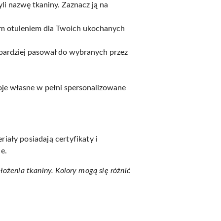
yli nazwę tkaniny. Zaznacz ją na
tkim otuleniem dla Twoich ukochanych
jbardziej pasował do wybranych przez
woje własne w pełni spersonalizowane
iały posiadają certyfikaty i
e.
ułożenia tkaniny.
Kolory mogą się różnić