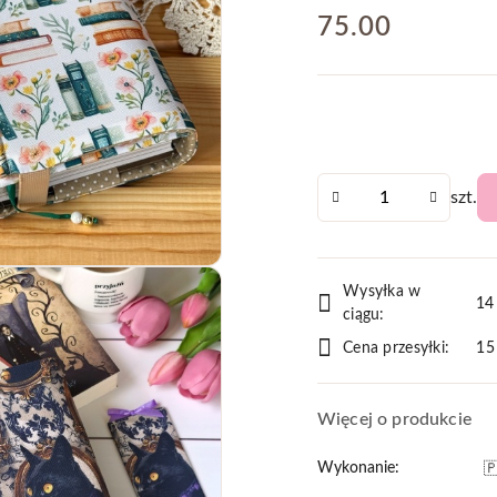
cena:
75.00
Ilość
szt.
Dostępność
Wysyłka w
i
14
ciągu:
dostawa
Cena przesyłki:
15
Więcej o produkcie
Wykonanie:
