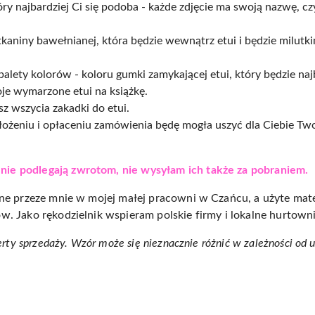
tóry najbardziej Ci się podoba - każde zdjęcie ma swoją nazwę, cz
 tkaniny bawełnianej, która będzie wewnątrz etui i będzie milu
alety kolorów - koloru gumki zamykającej etui, który będzie na
oje wymarzone etui na książkę.
sz wszycia zakadki do etui.
złożeniu i opłaceniu zamówienia będę mogła uszyć dla Ciebie T
e podlegają zwrotom, nie wysyłam ich także za pobraniem.
ne przeze mnie w mojej małej pracowni w Czańcu, a użyte mater
. Jako rękodzielnik wspieram polskie firmy i lokalne hurtowni
erty sprzedaży.
Wzór może się nieznacznie różnić w zależności od 