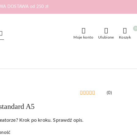
RMOWA DOSTAWA od 250 zł
0
Moje konto
Ulubione
Koszyk
(0)
tandard A5
reatorze? Krok po kroku. Sprawdź opis.
pność