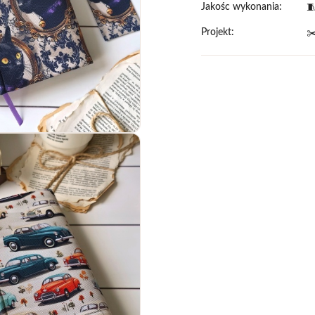
Jakośc wykonania:

Projekt:
✂