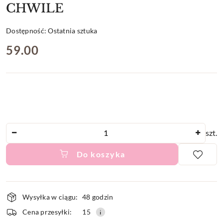
CHWILE
Dostępność:
Ostatnia sztuka
cena:
59.00
Ilość
szt.
Do koszyka
Dostępność
Wysyłka w ciągu:
48 godzin
i
Cena przesyłki:
15
dostawa