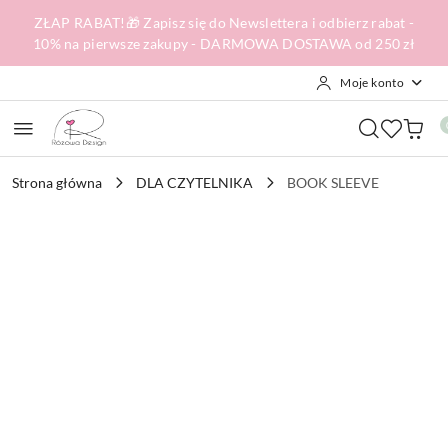
Przejdź do treści głównej
Przejdź do wyszukiwarki
Przejdź do moje konto
Przejdź do menu głównego
Przejdź do opisu produktu
Przejdź do stopki
ZŁAP RABAT!🎁 Zapisz się do Newslettera i odbierz rabat -
10% na pierwsze zakupy - DARMOWA DOSTAWA od 250 zł
Moje konto
Strona główna
DLA CZYTELNIKA
BOOK SLEEVE