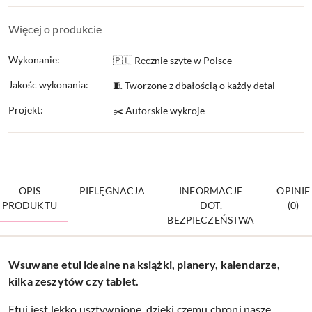
Więcej o produkcie
Wykonanie:
🇵🇱 Ręcznie szyte w Polsce
Jakośc wykonania:
🧵 Tworzone z dbałością o każdy detal
Projekt:
✂️ Autorskie wykroje
OPIS
PIELĘGNACJA
INFORMACJE
OPINIE
PRODUKTU
DOT.
(0)
BEZPIECZEŃSTWA
Wsuwane etui idealne na książki, planery, kalendarze,
kilka zeszytów czy tablet.
Etui jest lekko usztywnione, dzięki czemu chroni nasze