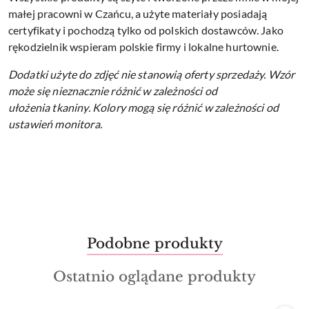
małej pracowni w Czańcu, a użyte materiały posiadają
certyfikaty i pochodzą tylko od polskich dostawców. Jako
rękodzielnik wspieram polskie firmy i lokalne hurtownie.
Dodatki użyte do zdjęć nie stanowią oferty sprzedaży.
Wzór
może się nieznacznie różnić w zależności od
ułożenia tkaniny.
Kolory mogą się różnić w zależności od
ustawień monitora.
Produkty
Podobne produkty
Pomiń karuzelę produktów
o
Produkty
Ostatnio oglądane produkty
statusie:
o