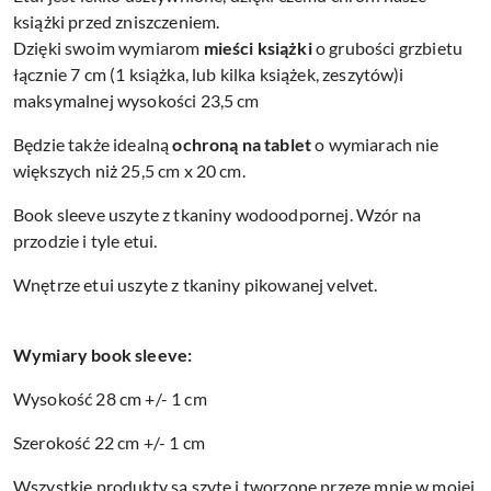
książki przed zniszczeniem.
Dzięki swoim wymiarom
mieści książki
o grubości grzbietu
łącznie 7 cm (1 książka, lub kilka książek, zeszytów)i
maksymalnej wysokości 23,5 cm
Będzie także idealną
ochroną na tablet
o wymiarach nie
większych niż 25,5 cm x 20 cm.
Book sleeve uszyte z tkaniny wodoodpornej. Wzór na
przodzie i tyle etui.
Wnętrze etui uszyte z tkaniny pikowanej velvet.
Wymiary book sleeve:
Wysokość 28 cm +/- 1 cm
Szerokość 22 cm +/- 1 cm
Wszystkie produkty są szyte i tworzone przeze mnie w mojej