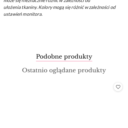
może się nieznacznie różnić w zależności od
ułożenia tkaniny.
Kolory mogą się różnić w zależności od
ustawień monitora.
Produkty
Podobne produkty
Pomiń karuzelę produktów
o
Produkty
Ostatnio oglądane produkty
statusie:
o
statusie: