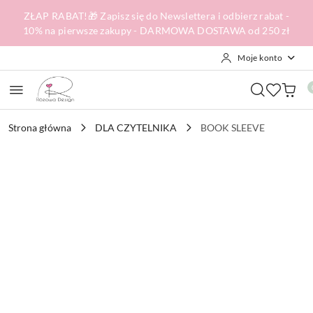
Przejdź do treści głównej
Przejdź do wyszukiwarki
Przejdź do moje konto
Przejdź do menu głównego
Przejdź do opisu produktu
Przejdź do stopki
ZŁAP RABAT!🎁 Zapisz się do Newslettera i odbierz rabat -
10% na pierwsze zakupy - DARMOWA DOSTAWA od 250 zł
Moje konto
Strona główna
DLA CZYTELNIKA
BOOK SLEEVE