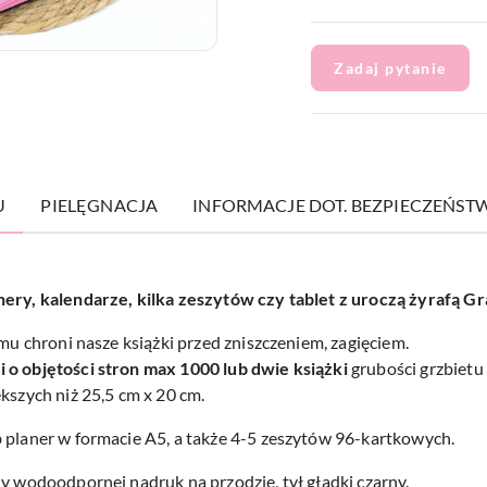
Zadaj pytanie
U
PIELĘGNACJA
INFORMACJE DOT. BEZPIECZEŃST
nery, kalendarze, kilka zeszytów czy tablet z uroczą żyrafą G
emu chroni nasze książki przed zniszczeniem, zagięciem.
i o objętości stron max 1000 lub dwie książki
grubości grzbietu
kszych niż 25,5 cm x 20 cm.
 planer w formacie A5, a także 4-5 zeszytów 96-kartkowych.
ny wodoodpornej nadruk na przodzie, tył gładki czarny.