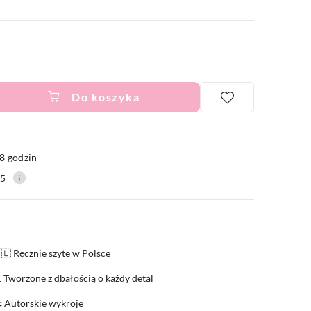
Do koszyka
ć
8 godzin
15
🇱 Ręcznie szyte w Polsce
 Tworzone z dbałością o każdy detal
️ Autorskie wykroje