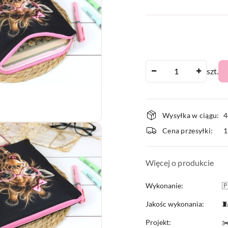
Ilość
szt.
Dostępnoś
Wysyłka w ciągu:
4
i
Cena przesyłki:
dostawa
Więcej o produkcie
Wykonanie:

Jakośc wykonania:

Projekt:
✂