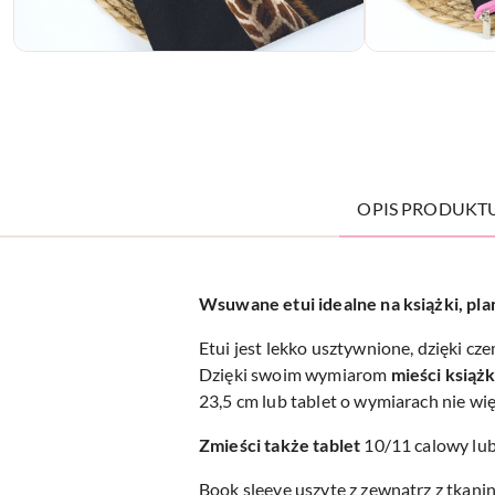
OPIS PRODUKT
Wsuwane etui idealne na książki, pla
Etui jest lekko usztywnione, dzięki cz
Dzięki swoim wymiarom
mieści książk
23,5 cm lub tablet o wymiarach nie wię
Zmieści także tablet
10/11 calowy lub
Book sleeve uszyte z zewnątrz z tkani