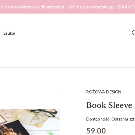
ię do Newslettera i odbierz rabat - 10% na pierwsze zakupy - DA
NAZWA
RÓŻOWA DESIGN
PRODUCENTA:
Book Sleev
Dostępność:
Ostatnia sz
cena:
59.00