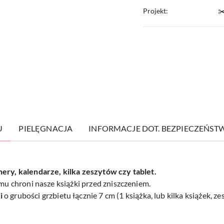
Projekt:
✂
U
PIELĘGNACJA
INFORMACJE DOT. BEZPIECZEŃST
nery, kalendarze, kilka zeszytów czy tablet.
emu chroni nasze książki przed zniszczeniem.
i
o grubości grzbietu łącznie 7 cm (1 książka, lub kilka książek,