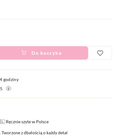
Do koszyka
ć
4 godziny
15
🇱 Ręcznie szyte w Polsce
 Tworzone z dbałością o każdy detal