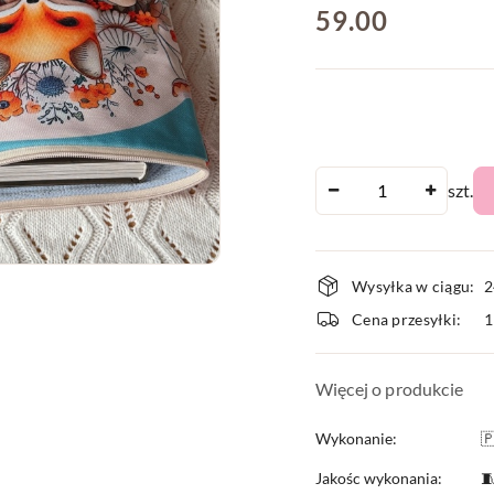
cena:
59.00
Ilość
szt.
Dostępnoś
Wysyłka w ciągu:
2
i
Cena przesyłki:
dostawa
Więcej o produkcie
Wykonanie:

Jakośc wykonania:
