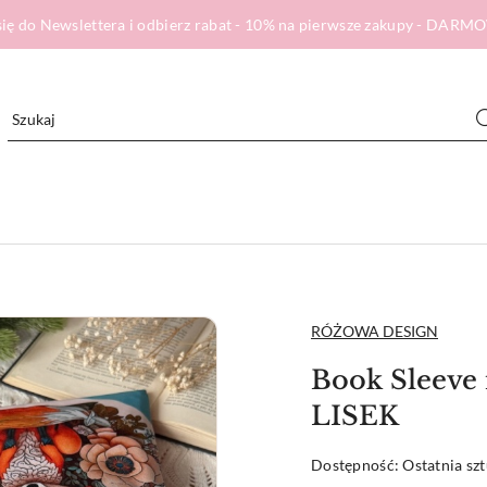
ię do Newslettera i odbierz rabat - 10% na pierwsze zakupy - DA
NAZWA
RÓŻOWA DESIGN
PRODUCENTA:
Book Sleeve 
LISEK
Dostępność:
Ostatnia sz