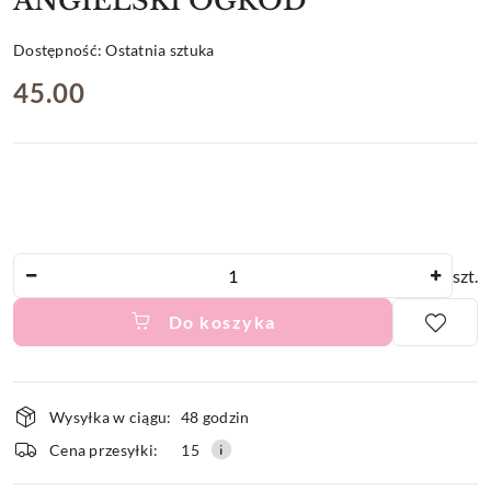
ANGIELSKI OGRÓD
Dostępność:
Ostatnia sztuka
cena:
45.00
Ilość
szt.
Do koszyka
Dostępność
Wysyłka w ciągu:
48 godzin
i
Cena przesyłki:
15
dostawa