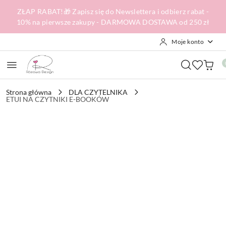
Przejdź do treści głównej
Przejdź do wyszukiwarki
Przejdź do moje konto
Przejdź do menu głównego
Przejdź do opisu produktu
Przejdź do stopki
ZŁAP RABAT!🎁 Zapisz się do Newslettera i odbierz rabat -
10% na pierwsze zakupy - DARMOWA DOSTAWA od 250 zł
Moje konto
Strona główna
DLA CZYTELNIKA
ETUI NA CZYTNIKI E-BOOKÓW