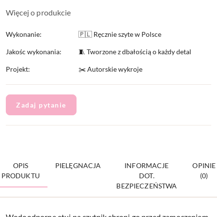
Więcej o produkcie
Wykonanie:
🇵🇱 Ręcznie szyte w Polsce
Jakośc wykonania:
🧵 Tworzone z dbałością o każdy detal
Projekt:
✂️ Autorskie wykroje
Zadaj pytanie
OPIS
PIELĘGNACJA
INFORMACJE
OPINIE
PRODUKTU
DOT.
(0)
BEZPIECZEŃSTWA
Wodoodporne etui na czytnik chroni go przed zamoczeniem