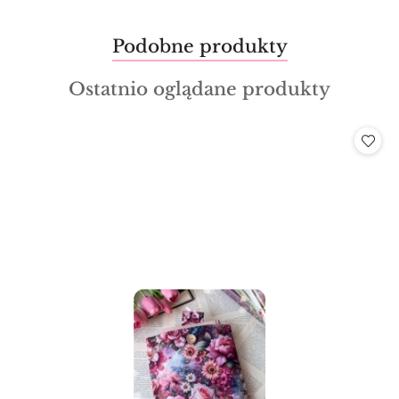
Produkty
Podobne produkty
Pomiń karuzelę produktów
o
Produkty
Ostatnio oglądane produkty
statusie:
o
statusie: