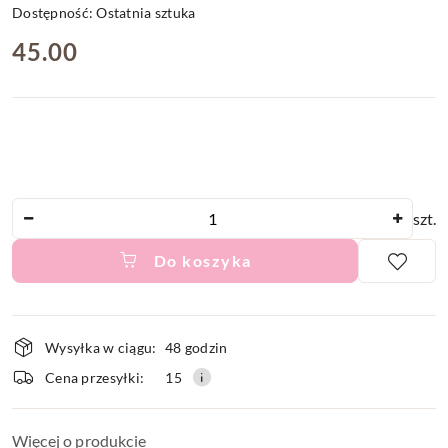
Dostępność:
Ostatnia sztuka
cena:
45.00
Ilość
szt.
Do koszyka
Dostępność
Wysyłka w ciągu:
48 godzin
i
Cena przesyłki:
15
dostawa
Więcej o produkcie