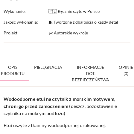
Wykonanie:
🇵🇱 Ręcznie szyte w Polsce
Jakośc wykonania:
🧵 Tworzone z dbałością o każdy detal
Projekt:
✂️ Autorskie wykroje
OPIS
PIELĘGNACJA
INFORMACJE
OPINIE
PRODUKTU
DOT.
(0)
BEZPIECZEŃSTWA
Wodoodporne etui na czytnik z morskim motywem,
chroni go przed zamoczeniem
(deszcz, pozostawienie
czytnika na mokrym podłożu)
Etui uszyte z tkaniny wodoodpornej drukowanej.