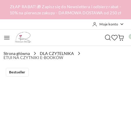
Przejdź do treści głównej
Przejdź do wyszukiwarki
Przejdź do moje konto
Przejdź do menu głównego
Przejdź do opisu produktu
Przejdź do stopki
ZŁAP RABAT!🎁 Zapisz się do Newslettera i odbierz rabat -
10% na pierwsze zakupy - DARMOWA DOSTAWA od 250 zł
Moje konto
Strona główna
DLA CZYTELNIKA
ETUI NA CZYTNIKI E-BOOKÓW
Bestseller