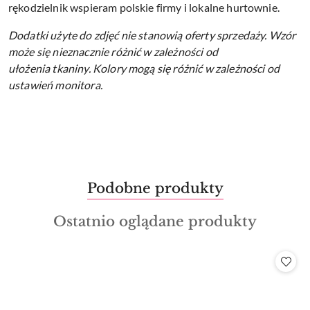
rękodzielnik wspieram polskie firmy i lokalne hurtownie.
Dodatki użyte do zdjęć nie stanowią oferty sprzedaży.
Wzór
może się nieznacznie różnić w zależności od
ułożenia tkaniny.
Kolory mogą się różnić w zależności od
ustawień monitora.
Produkty
Podobne produkty
Pomiń karuzelę produktów
o
Produkty
Ostatnio oglądane produkty
statusie:
o
statusie: