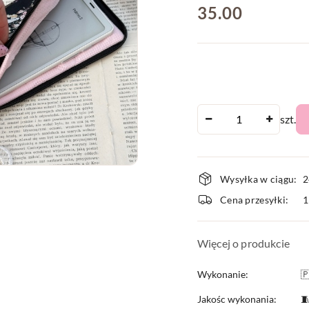
cena:
35.00
Ilość
szt.
Dostępnoś
Wysyłka w ciągu:
2
i
Cena przesyłki:
dostawa
Więcej o produkcie
Wykonanie:

Jakośc wykonania:
