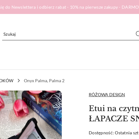
ię do Newslettera i odbierz rabat - 10% na pierwsze zakupy - DA
BOOKÓW
Onyx Palma, Palma 2
NAZWA
RÓŻOWA DESIGN
PRODUCENTA:
Etui na czyt
ŁAPACZE 
Dostępność:
Ostatnia sz