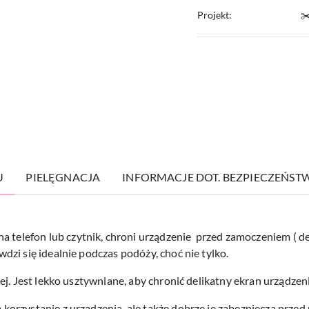
Projekt:
✂
U
PIELĘGNACJA
INFORMACJE DOT. BEZPIECZEŃST
lefon lub czytnik, chroni urządzenie przed zamoczeniem ( des
zi się idealnie podczas podóży, choć nie tylko.
j. Jest lekko usztywniane, aby chronić delikatny ekran urządzeni
orzystanie z urządzenia, ale także dobrze je zabezpiecza prze