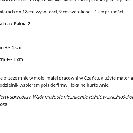
miarach do 18 cm wysokości, 9 cm szerokości i 1 cm grubości.
alma / Palma 2
cm +/- 1 cm
 cm +/- 1 cm
e przeze mnie w mojej małej pracowni w Czańcu, a użyte materiał
odzielnik wspieram polskie firmy i lokalne hurtownie.
ferty sprzedaży.
Wzór może się nieznacznie różnić w zależności o
ora.