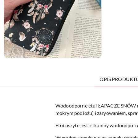
OPIS PRODUKT
Wodoodporne etui ŁAPACZE SNÓW na te
mokrym podłożu) i zaryowaniem, sprawd
Etui uszyte jest z tkaniny wodoodporne
Wygodne zamykanie na zamek ułatwia k