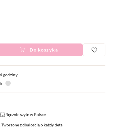
Do koszyka
ć
4 godziny
15
🇱 Ręcznie szyte w Polsce
 Tworzone z dbałością o każdy detal