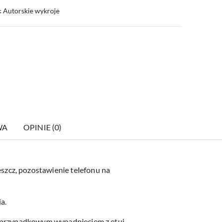
️ Autorskie wykroje
WA
OPINIE (0)
zcz, pozostawienie telefonu na
a.
d przypadkowym wypadnięciem z etui.