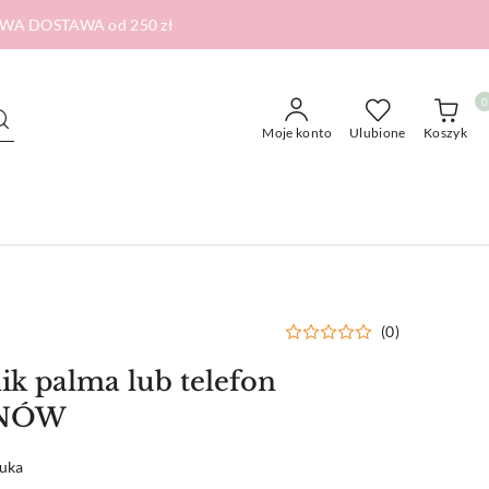
RMOWA DOSTAWA od 250 zł
0
Moje konto
Ulubione
Koszyk
(0)
nik palma lub telefon
SNÓW
tuka