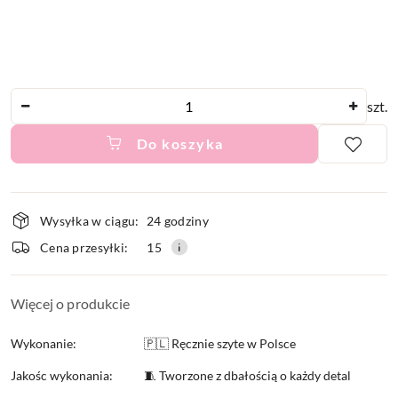
Ilość
szt.
Do koszyka
Dostępność
Wysyłka w ciągu:
24 godziny
i
Cena przesyłki:
15
dostawa
Więcej o produkcie
Wykonanie:
🇵🇱 Ręcznie szyte w Polsce
Jakośc wykonania:
🧵 Tworzone z dbałością o każdy detal