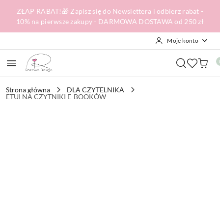
Przejdź do treści głównej
Przejdź do wyszukiwarki
Przejdź do moje konto
Przejdź do menu głównego
Przejdź do opisu produktu
Przejdź do stopki
ZŁAP RABAT!🎁 Zapisz się do Newslettera i odbierz rabat -
10% na pierwsze zakupy - DARMOWA DOSTAWA od 250 zł
Moje konto
Strona główna
DLA CZYTELNIKA
ETUI NA CZYTNIKI E-BOOKÓW