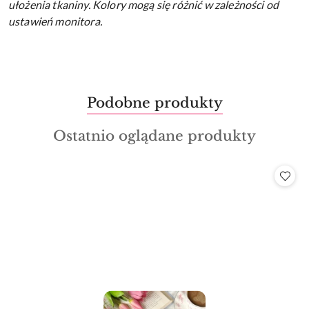
ułożenia tkaniny.
Kolory mogą się różnić w zależności od
ustawień monitora.
Produkty
Podobne produkty
Pomiń karuzelę produktów
o
Produkty
Ostatnio oglądane produkty
statusie:
o
statusie: