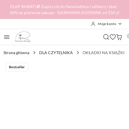
Przejdź do treści głównej
Przejdź do wyszukiwarki
Przejdź do moje konto
Przejdź do menu głównego
Przejdź do opisu produktu
Przejdź do stopki
ZŁAP RABAT!🎁 Zapisz się do Newslettera i odbierz rabat -
10% na pierwsze zakupy - DARMOWA DOSTAWA od 250 zł
Moje konto
Strona główna
DLA CZYTELNIKA
OKŁADKI NA KSIĄŻKI
Bestseller