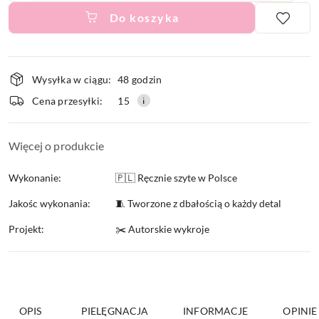
Do koszyka
Dostępność
Wysyłka w ciągu:
48 godzin
i
Cena przesyłki:
15
dostawa
Więcej o produkcie
Wykonanie:
🇵🇱 Ręcznie szyte w Polsce
Jakośc wykonania:
🧵 Tworzone z dbałością o każdy detal
Projekt:
✂️ Autorskie wykroje
OPIS
PIELĘGNACJA
INFORMACJE
OPINIE