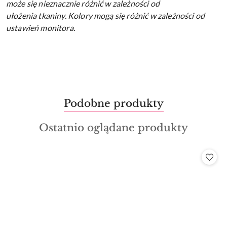
może się nieznacznie różnić w zależności od
ułożenia tkaniny.
Kolory mogą się różnić w zależności od
ustawień monitora.
Produkty
Podobne produkty
Pomiń karuzelę produktów
o
Produkty
Ostatnio oglądane produkty
statusie:
o
statusie: