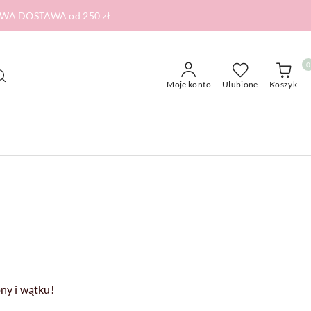
RMOWA DOSTAWA od 250 zł
0
Moje konto
Ulubione
Koszyk
ony i wątku!