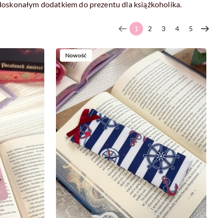
 doskonałym dodatkiem do prezentu dla książkoholika.
1
2
3
4
5
Nowość