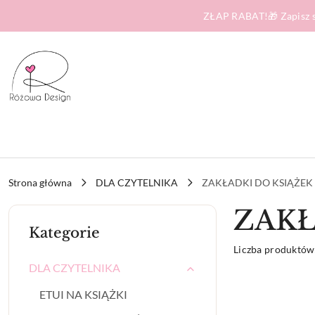
Przejdź do treści głównej
Przejdź do wyszukiwarki
Przejdź do moje konto
Przejdź do menu głównego
Przejdź do stopki
ZŁAP RABAT!🎁 Zapisz s
Strona główna
DLA CZYTELNIKA
ZAKŁADKI DO KSIĄŻEK
ZAKŁ
Kategorie
Liczba produktów
DLA CZYTELNIKA
ETUI NA KSIĄŻKI