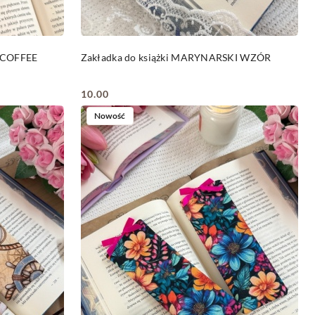
DO KOSZYKA
D COFFEE
Zakładka do książki MARYNARSKI WZÓR
10.00
Cena:
Nowość