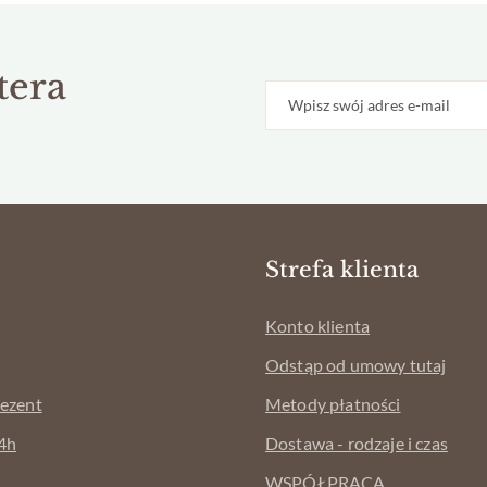
tera
Strefa klienta
Konto klienta
Odstąp od umowy tutaj
rezent
Metody płatności
4h
Dostawa - rodzaje i czas
WSPÓŁPRACA