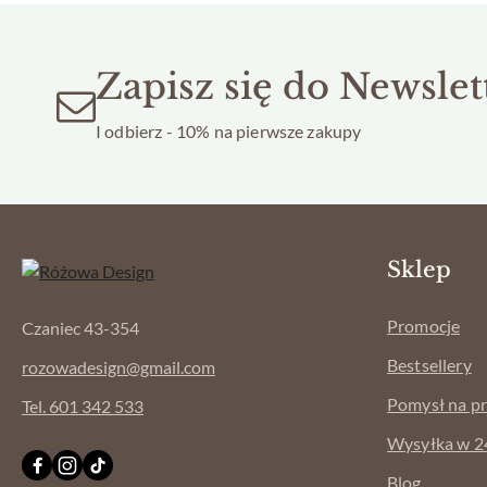
Zapisz się do Newslet
I odbierz - 10% na pierwsze zakupy
Sklep
Promocje
Czaniec 43-354
Bestsellery
rozowadesign@gmail.com
Pomysł na p
Tel. 601 342 533
Wysyłka w 2
Blog