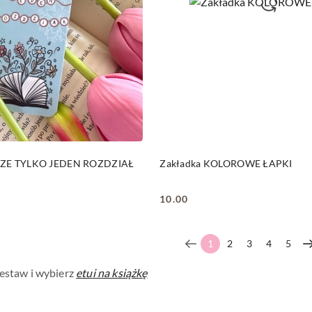
DO KOSZYKA
DO KOSZYKA
ZCZE TYLKO JEDEN ROZDZIAŁ
Zakładka KOLOROWE ŁAPKI
10.00
Cena:
1
2
3
4
5
estaw i
wybierz
etui na książkę