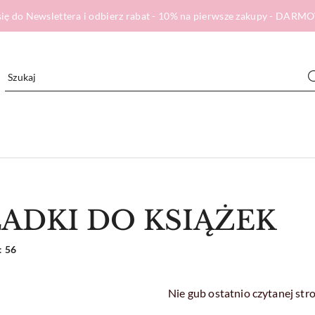
ię do Newslettera i odbierz rabat - 10% na pierwsze zakupy - DA
ADKI DO KSIĄŻEK
:
56
Nie gub ostatnio czytanej str