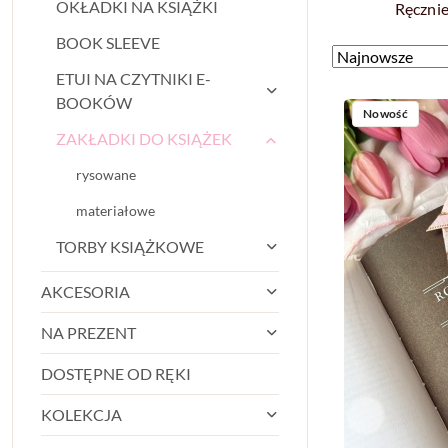
OKŁADKI NA KSIĄŻKI
Ręcznie
BOOK SLEEVE
Zastosowano
Sortuj
według
ETUI NA CZYTNIKI E-
sortowanie:
BOOKÓW
Najnowsze.
Nowość
ZAKŁADKI DO KSIĄŻEK
rysowane
materiałowe
TORBY KSIĄŻKOWE
AKCESORIA
NA PREZENT
DOSTĘPNE OD RĘKI
KOLEKCJA