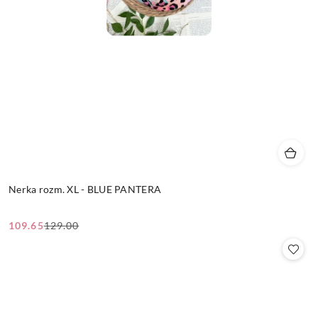
Nerka rozm. XL - BLUE PANTERA
109.65
129.00
Cena
Cena
promocyjna:
przed
promocją: