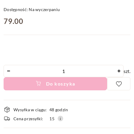
Dostępność:
Na wyczerpaniu
cena:
79.00
Ilość
szt.
Do koszyka
Dostępność
Wysyłka w ciągu:
48 godzin
i
Cena przesyłki:
15
dostawa