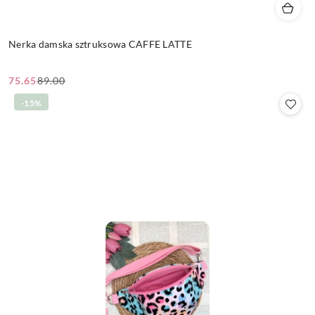
Nerka damska sztruksowa CAFFE LATTE
75.65
89.00
Cena
Cena
promocyjna:
przed
-15%
promocją: