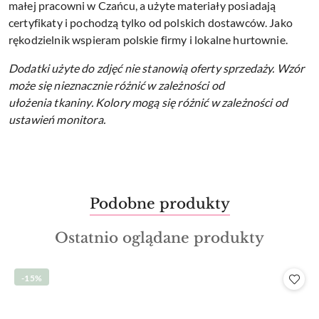
małej pracowni w Czańcu, a użyte materiały posiadają
certyfikaty i pochodzą tylko od polskich dostawców. Jako
rękodzielnik wspieram polskie firmy i lokalne hurtownie.
Dodatki użyte do zdjęć nie stanowią oferty sprzedaży.
Wzór
może się nieznacznie różnić w zależności od
ułożenia tkaniny.
Kolory mogą się różnić w zależności od
ustawień monitora.
Produkty
Podobne produkty
Pomiń karuzelę produktów
o
Produkty
Ostatnio oglądane produkty
statusie:
o
statusie:
-15%