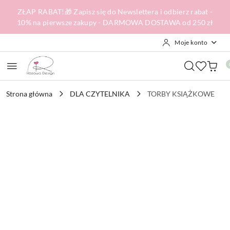
Przejdź do treści głównej
Przejdź do wyszukiwarki
Przejdź do moje konto
Przejdź do menu głównego
Przejdź do opisu produktu
Przejdź do stopki
ZŁAP RABAT!🎁 Zapisz się do Newslettera i odbierz rabat -
10% na pierwsze zakupy - DARMOWA DOSTAWA od 250 zł
Moje konto
Strona główna
DLA CZYTELNIKA
TORBY KSIĄŻKOWE