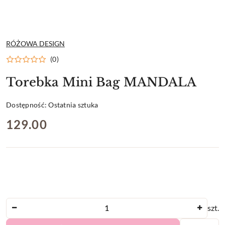
NAZWA
RÓŻOWA DESIGN
PRODUCENTA:
(0)
Torebka Mini Bag MANDALA
Dostępność:
Ostatnia sztuka
cena:
129.00
Ilość
szt.