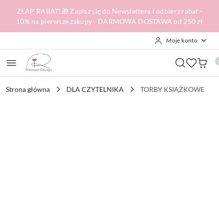
Przejdź do treści głównej
Przejdź do wyszukiwarki
Przejdź do moje konto
Przejdź do menu głównego
Przejdź do opisu produktu
Przejdź do stopki
ZŁAP RABAT!🎁 Zapisz się do Newslettera i odbierz rabat -
10% na pierwsze zakupy - DARMOWA DOSTAWA od 250 zł
Moje konto
Strona główna
DLA CZYTELNIKA
TORBY KSIĄŻKOWE