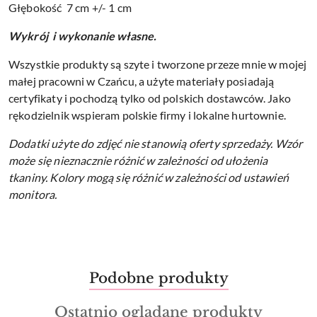
Głębokość 7 cm +/- 1 cm
Wykrój i wykonanie własne.
Wszystkie produkty są szyte i tworzone przeze mnie w mojej
małej pracowni w Czańcu, a użyte materiały posiadają
certyfikaty i pochodzą tylko od polskich dostawców. Jako
rękodzielnik wspieram polskie firmy i lokalne hurtownie.
Dodatki użyte do zdjęć nie stanowią oferty sprzedaży.
Wzór
może się nieznacznie różnić w zależności od ułożenia
tkaniny.
Kolory mogą się różnić w zależności od ustawień
monitora.
Produkty
Podobne produkty
Pomiń karuzelę produktów
o
Produkty
Ostatnio oglądane produkty
statusie: