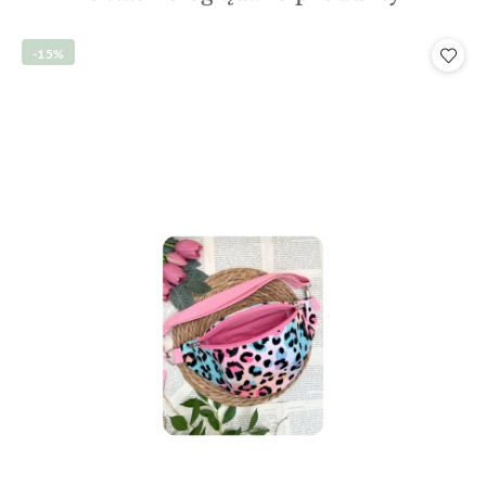
o
statusie:
-15%