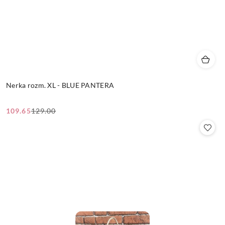
Nerka rozm. XL - BLUE PANTERA
109.65
129.00
Cena
Cena
promocyjna:
przed
promocją: