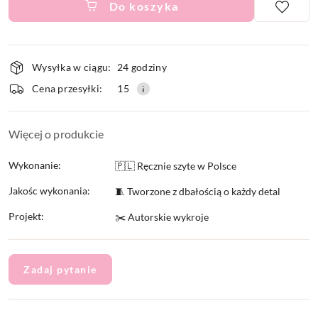
Do koszyka
Dostępność
Wysyłka w ciągu:
24 godziny
i
Cena przesyłki:
15
dostawa
Więcej o produkcie
Wykonanie:
🇵🇱 Ręcznie szyte w Polsce
Jakośc wykonania:
🧵 Tworzone z dbałością o każdy detal
Projekt:
✂️ Autorskie wykroje
Zadaj pytanie