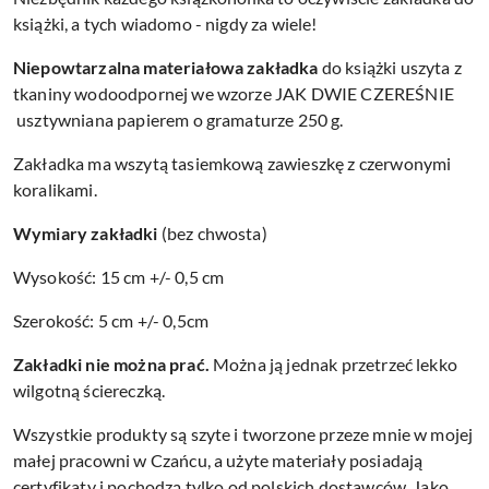
książki, a tych wiadomo - nigdy za wiele!
Niepowtarzalna materiałowa zakładka
do książki uszyta z
tkaniny wodoodpornej we wzorze JAK DWIE CZEREŚNIE
usztywniana papierem o gramaturze 250 g.
Zakładka ma wszytą tasiemkową zawieszkę z czerwonymi
koralikami.
Wymiary zakładki
(bez chwosta)
Wysokość: 15 cm +/- 0,5 cm
Szerokość: 5 cm +/- 0,5cm
Zakładki nie można prać.
Można ją jednak przetrzeć lekko
wilgotną ściereczką.
Wszystkie produkty są szyte i tworzone przeze mnie w mojej
małej pracowni w Czańcu, a użyte materiały posiadają
certyfikaty i pochodzą tylko od polskich dostawców. Jako