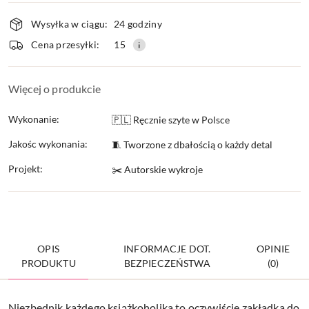
Dostępność
Wysyłka w ciągu:
24 godziny
i
Cena przesyłki:
15
dostawa
Więcej o produkcie
Wykonanie:
🇵🇱 Ręcznie szyte w Polsce
Jakośc wykonania:
🧵 Tworzone z dbałością o każdy detal
Projekt:
✂️ Autorskie wykroje
OPIS
INFORMACJE DOT.
OPINIE
PRODUKTU
BEZPIECZEŃSTWA
(0)
Niezbędnik każdego książkoholika to oczywiście zakładka do