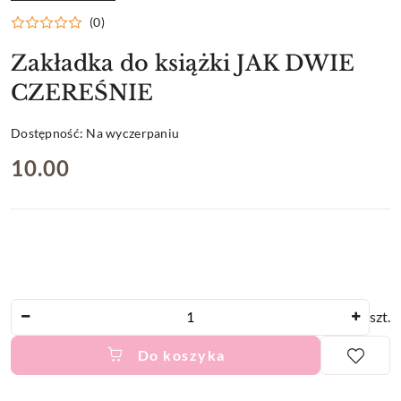
PRODUCENTA:
(0)
Zakładka do książki JAK DWIE
CZEREŚNIE
Dostępność:
Na wyczerpaniu
cena:
10.00
Ilość
szt.
Do koszyka