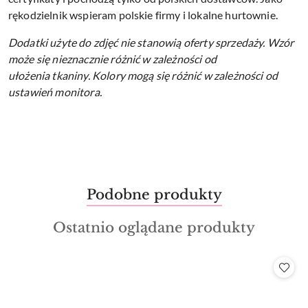
rękodzielnik wspieram polskie firmy i lokalne hurtownie.
Dodatki użyte do zdjęć nie stanowią oferty sprzedaży.
Wzór
może się nieznacznie różnić w zależności od
ułożenia tkaniny.
Kolory mogą się różnić w zależności od
ustawień monitora.
Produkty
Podobne produkty
Pomiń karuzelę produktów
o
Produkty
Ostatnio oglądane produkty
statusie:
o
statusie: