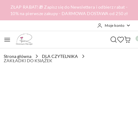
Przejdź do treści głównej
Przejdź do wyszukiwarki
Przejdź do moje konto
Przejdź do menu głównego
Przejdź do opisu produktu
Przejdź do stopki
ZŁAP RABAT!🎁 Zapisz się do Newslettera i odbierz rabat -
10% na pierwsze zakupy - DARMOWA DOSTAWA od 250 zł
Moje konto
Strona główna
DLA CZYTELNIKA
ZAKŁADKI DO KSIĄŻEK