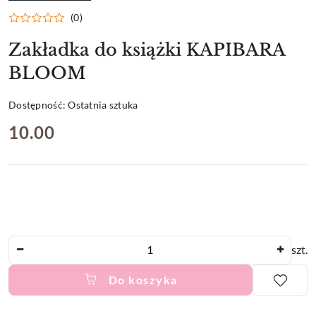
PRODUCENTA:
(0)
Zakładka do książki KAPIBARA
BLOOM
Dostępność:
Ostatnia sztuka
cena:
10.00
Ilość
szt.
Do koszyka