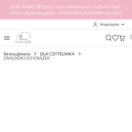
Przejdź do treści głównej
Przejdź do wyszukiwarki
Przejdź do moje konto
Przejdź do menu głównego
Przejdź do opisu produktu
Przejdź do stopki
ZŁAP RABAT!🎁 Zapisz się do Newslettera i odbierz rabat -
10% na pierwsze zakupy - DARMOWA DOSTAWA od 250 zł
Moje konto
Strona główna
DLA CZYTELNIKA
ZAKŁADKI DO KSIĄŻEK