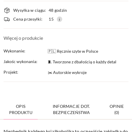
Dostępność
Wysyłka w ciągu:
48 godzin
i
Cena przesyłki:
15
dostawa
Więcej o produkcie
Wykonanie:
🇵🇱 Ręcznie szyte w Polsce
Jakośc wykonania:
🧵 Tworzone z dbałością o każdy detal
Projekt:
✂️ Autorskie wykroje
OPIS
INFORMACJE DOT.
OPINIE
PRODUKTU
BEZPIECZEŃSTWA
(0)
Niezbędnik każdego książkoholika to oczywiście zakładka do