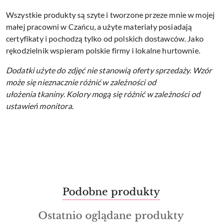
Wszystkie produkty są szyte i tworzone przeze mnie w mojej
małej pracowni w Czańcu, a użyte materiały posiadają
certyfikaty i pochodzą tylko od polskich dostawców. Jako
rękodzielnik wspieram polskie firmy i lokalne hurtownie.
Dodatki użyte do zdjęć nie stanowią oferty sprzedaży.
Wzór
może się nieznacznie różnić w zależności od
ułożenia tkaniny.
Kolory mogą się różnić w zależności od
ustawień monitora.
Produkty
Podobne produkty
Pomiń karuzelę produktów
o
Produkty
Ostatnio oglądane produkty
statusie: