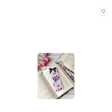
o
statusie: