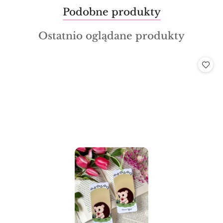
Produkty
Podobne produkty
Pomiń karuzelę produktów
o
Produkty
Ostatnio oglądane produkty
statusie:
o
statusie: