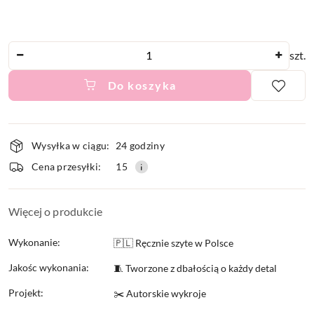
Ilość
szt.
Do koszyka
Dostępność
Wysyłka w ciągu:
24 godziny
i
Cena przesyłki:
15
dostawa
Więcej o produkcie
Wykonanie:
🇵🇱 Ręcznie szyte w Polsce
Jakośc wykonania:
🧵 Tworzone z dbałością o każdy detal
Projekt:
✂️ Autorskie wykroje