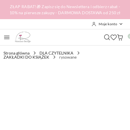
Przejdź do treści głównej
Przejdź do wyszukiwarki
Przejdź do moje konto
Przejdź do menu głównego
Przejdź do opisu produktu
Przejdź do stopki
ZŁAP RABAT!🎁 Zapisz się do Newslettera i odbierz rabat -
10% na pierwsze zakupy - DARMOWA DOSTAWA od 250 zł
Moje konto
Strona główna
DLA CZYTELNIKA
ZAKŁADKI DO KSIĄŻEK
rysowane