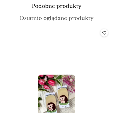
Produkty
Podobne produkty
Pomiń karuzelę produktów
o
Produkty
Ostatnio oglądane produkty
statusie:
o
statusie: