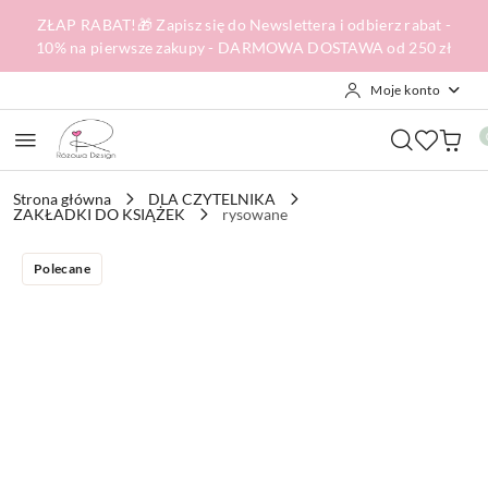
Przejdź do treści głównej
Przejdź do wyszukiwarki
Przejdź do moje konto
Przejdź do menu głównego
Przejdź do opisu produktu
Przejdź do stopki
ZŁAP RABAT!🎁 Zapisz się do Newslettera i odbierz rabat -
10% na pierwsze zakupy - DARMOWA DOSTAWA od 250 zł
Moje konto
Strona główna
DLA CZYTELNIKA
ZAKŁADKI DO KSIĄŻEK
rysowane
Polecane