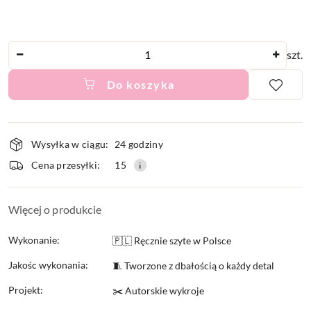
Ilość
szt.
Do koszyka
Dostępność
Wysyłka w ciągu:
24 godziny
i
Cena przesyłki:
15
dostawa
Więcej o produkcie
Wykonanie:
🇵🇱 Ręcznie szyte w Polsce
Jakośc wykonania:
🧵 Tworzone z dbałością o każdy detal
Projekt:
✂️ Autorskie wykroje