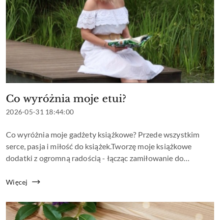
Co wyróżnia moje etui?
Tytuł
artykułu:
Data
2026-05-31 18:44:00
dodania:
Treść
Co wyróżnia moje gadżety książkowe? Przede wszystkim
artykułu:
serce, pasja i miłość do książek.Tworzę moje książkowe
dodatki z ogromną radością - łącząc zamiłowanie do
czytania, szycia i projektowania. Każdy produkt powstaje w
mojej pracowni ręcznie, z najw...
Więcej