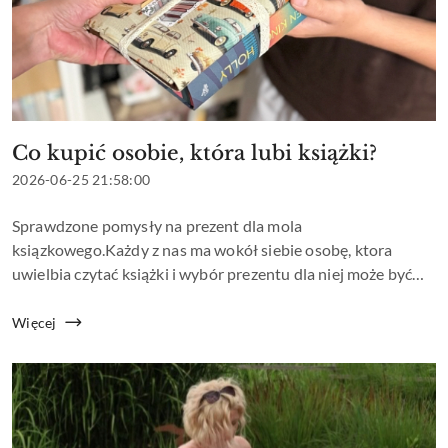
Co kupić osobie, która lubi książki?
Tytuł
artykułu:
Data
2026-06-25 21:58:00
dodania:
Treść
Sprawdzone pomysły na prezent dla mola
artykułu:
ksiązkowego.Każdy z nas ma wokół siebie osobę, ktora
uwielbia czytać książki i wybór prezentu dla niej może być
trudniejszy niż się wydaje. Jeśli znamy gust czytelniczy osoby
obdarowywanej, to podarowan...
Więcej