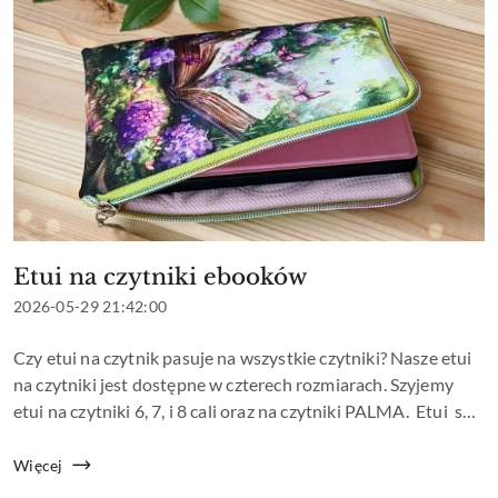
Etui na czytniki ebooków
Tytuł
artykułu:
Data
2026-05-29 21:42:00
dodania:
Treść
Czy etui na czytnik pasuje na wszystkie czytniki? Nasze etui
artykułu:
na czytniki jest dostępne w czterech rozmiarach. Szyjemy
etui na czytniki 6, 7, i 8 cali oraz na czytniki PALMA. Etui są
zamykane na zamek. Uszyte z tkaniny wodoodpornej. Są one
lek...
Więcej