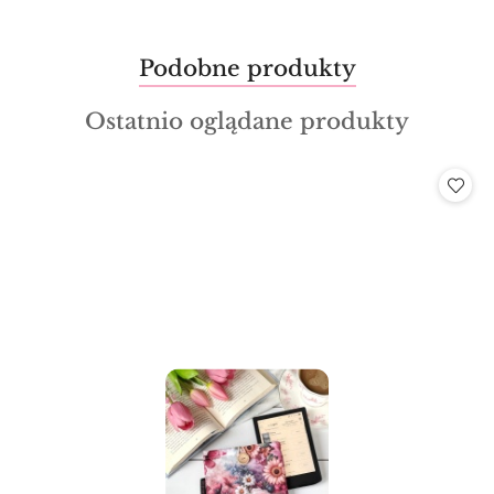
Produkty
Podobne produkty
Pomiń karuzelę produktów
o
Produkty
Ostatnio oglądane produkty
statusie:
o
statusie: