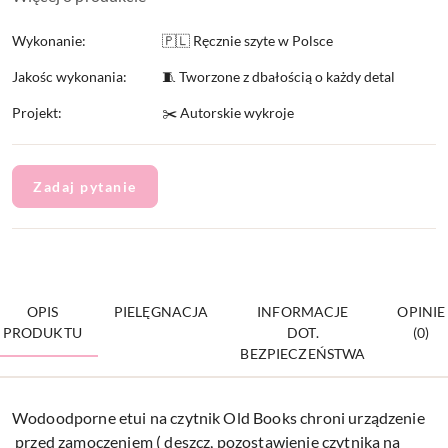
Wykonanie:
🇵🇱 Ręcznie szyte w Polsce
Jakośc wykonania:
🧵 Tworzone z dbałością o każdy detal
Projekt:
✂️ Autorskie wykroje
Zadaj pytanie
OPIS
PIELĘGNACJA
INFORMACJE
OPINIE
PRODUKTU
DOT.
(0)
BEZPIECZEŃSTWA
Wodoodporne etui na czytnik Old Books chroni urządzenie
przed zamoczeniem ( deszcz, pozostawienie czytnika na