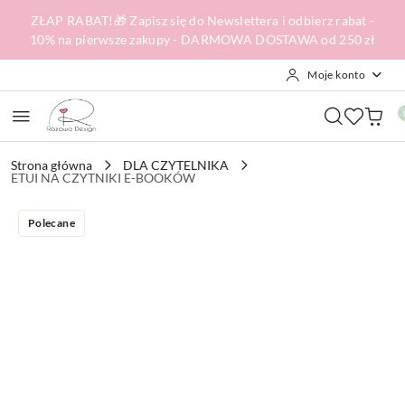
Przejdź do treści głównej
Przejdź do wyszukiwarki
Przejdź do moje konto
Przejdź do menu głównego
Przejdź do opisu produktu
Przejdź do stopki
ZŁAP RABAT!🎁 Zapisz się do Newslettera i odbierz rabat -
10% na pierwsze zakupy - DARMOWA DOSTAWA od 250 zł
Moje konto
Strona główna
DLA CZYTELNIKA
ETUI NA CZYTNIKI E-BOOKÓW
Polecane