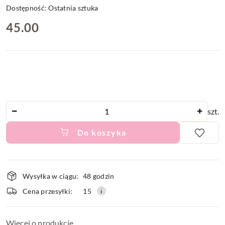
Dostępność:
Ostatnia sztuka
cena:
45.00
Ilość
szt.
Do koszyka
Dostępność
Wysyłka w ciągu:
48 godzin
i
Cena przesyłki:
15
dostawa
Więcej o produkcie