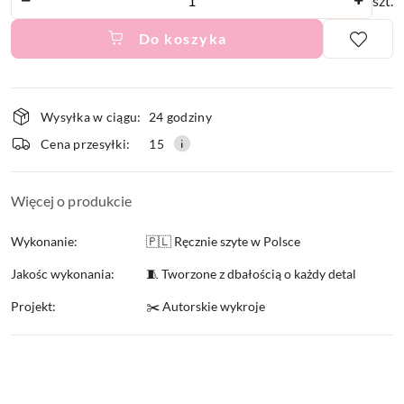
szt.
Do koszyka
Dostępność
Wysyłka w ciągu:
24 godziny
i
Cena przesyłki:
15
dostawa
Więcej o produkcie
Wykonanie:
🇵🇱 Ręcznie szyte w Polsce
Jakośc wykonania:
🧵 Tworzone z dbałością o każdy detal
Projekt:
✂️ Autorskie wykroje