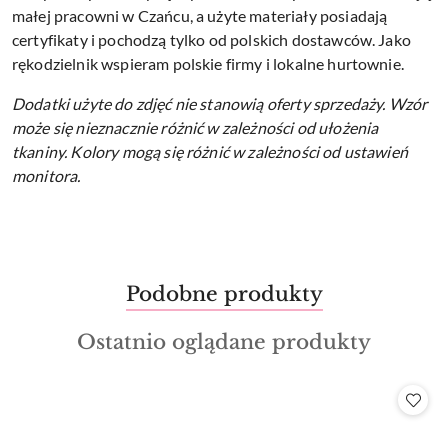
małej pracowni w Czańcu, a użyte materiały posiadają
certyfikaty i pochodzą tylko od polskich dostawców. Jako
rękodzielnik wspieram polskie firmy i lokalne hurtownie.
Dodatki użyte do zdjęć nie stanowią oferty sprzedaży.
Wzór
może się nieznacznie różnić w zależności od ułożenia
tkaniny.
Kolory mogą się różnić w zależności od ustawień
monitora.
Produkty
Podobne produkty
Pomiń karuzelę produktów
o
Produkty
Ostatnio oglądane produkty
statusie:
o
statusie: