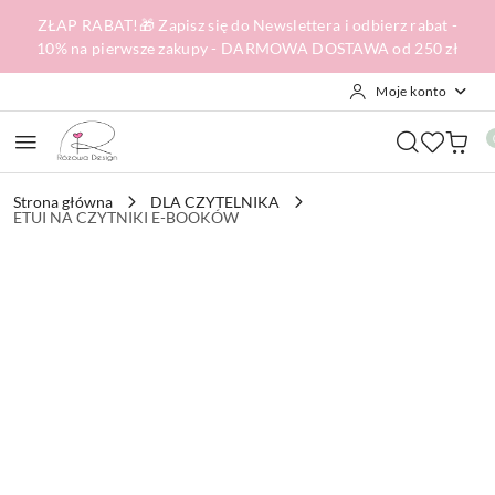
Przejdź do treści głównej
Przejdź do wyszukiwarki
Przejdź do moje konto
Przejdź do menu głównego
Przejdź do opisu produktu
Przejdź do stopki
ZŁAP RABAT!🎁 Zapisz się do Newslettera i odbierz rabat -
10% na pierwsze zakupy - DARMOWA DOSTAWA od 250 zł
Moje konto
Strona główna
DLA CZYTELNIKA
ETUI NA CZYTNIKI E-BOOKÓW