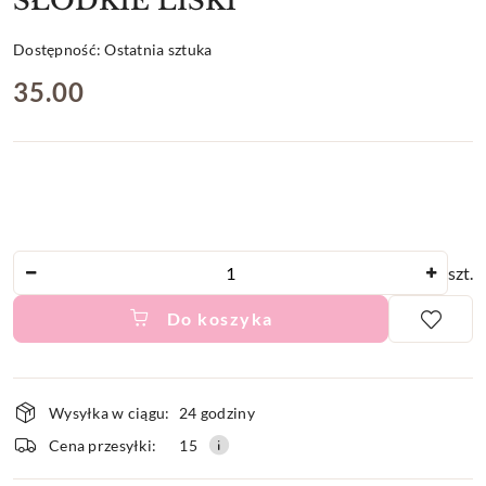
SŁODKIE LISKI
Dostępność:
Ostatnia sztuka
cena:
35.00
Ilość
szt.
Do koszyka
Dostępność
Wysyłka w ciągu:
24 godziny
i
Cena przesyłki:
15
dostawa