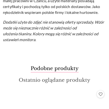
małej pracowni w Czańcu, a użyte materiały posiadają
certyfikaty i pochodzą tylko od polskich dostawców. Jako
rękodzielnik wspieram polskie firmy i lokalne hurtownie.
Dodatki użyte do zdjęć nie stanowią oferty sprzedaży.
Wzór
może się nieznacznie różnić w zależności od
ułożenia tkaniny.
Kolory mogą się różnić w zależności od
ustawień monitora.
Produkty
Podobne produkty
Pomiń karuzelę produktów
o
Produkty
Ostatnio oglądane produkty
statusie:
o
statusie: