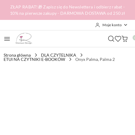
Przejdź do treści głównej
Przejdź do wyszukiwarki
Przejdź do moje konto
Przejdź do menu głównego
Przejdź do opisu produktu
Przejdź do stopki
ZŁAP RABAT!🎁 Zapisz się do Newslettera i odbierz rabat -
10% na pierwsze zakupy - DARMOWA DOSTAWA od 250 zł
Moje konto
Strona główna
DLA CZYTELNIKA
ETUI NA CZYTNIKI E-BOOKÓW
Onyx Palma, Palma 2