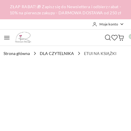
Przejdź do treści głównej
Przejdź do wyszukiwarki
Przejdź do moje konto
Przejdź do menu głównego
Przejdź do opisu produktu
Przejdź do stopki
ZŁAP RABAT!🎁 Zapisz się do Newslettera i odbierz rabat -
10% na pierwsze zakupy - DARMOWA DOSTAWA od 250 zł
Moje konto
Strona główna
DLA CZYTELNIKA
ETUI NA KSIĄŻKI