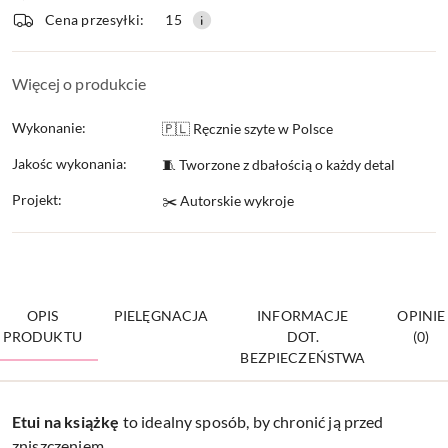
Cena przesyłki:
15
dostawa
Więcej o produkcie
Wykonanie:
🇵🇱 Ręcznie szyte w Polsce
Jakośc wykonania:
🧵 Tworzone z dbałością o każdy detal
Projekt:
✂️ Autorskie wykroje
OPIS
PIELĘGNACJA
INFORMACJE
OPINIE
PRODUKTU
DOT.
(0)
BEZPIECZEŃSTWA
Etui na
książkę
to idealny sposób, by chronić ją przed
zniszczeniem.