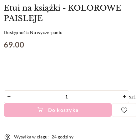
Etui na książki - KOLOROWE
PAISLEJE
Dostępność:
Na wyczerpaniu
cena:
69.00
Ilość
szt.
Do koszyka
Dostępność
Wysyłka w ciągu:
24 godziny
i