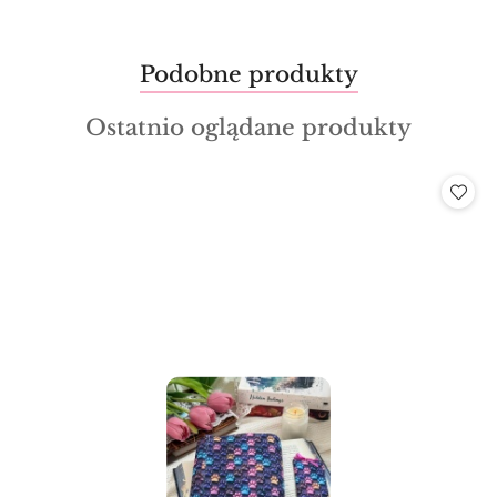
Produkty
Podobne produkty
Pomiń karuzelę produktów
o
Produkty
Ostatnio oglądane produkty
statusie:
o
statusie: