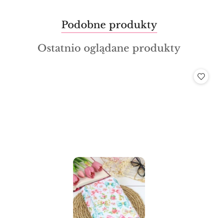
Produkty
Podobne produkty
Pomiń karuzelę produktów
o
Produkty
Ostatnio oglądane produkty
statusie:
o
statusie: