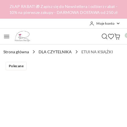
Przejdź do treści głównej
Przejdź do wyszukiwarki
Przejdź do moje konto
Przejdź do menu głównego
Przejdź do opisu produktu
Przejdź do stopki
ZŁAP RABAT!🎁 Zapisz się do Newslettera i odbierz rabat -
10% na pierwsze zakupy - DARMOWA DOSTAWA od 250 zł
Moje konto
Strona główna
DLA CZYTELNIKA
ETUI NA KSIĄŻKI
Polecane