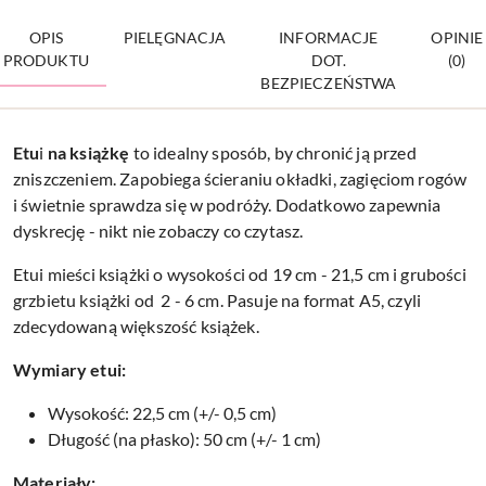
OPIS
PIELĘGNACJA
INFORMACJE
OPINIE
PRODUKTU
DOT.
(0)
BEZPIECZEŃSTWA
Etu
i
na
książkę
to idealny sposób, by chronić ją przed
zniszczeniem. Zapobiega ścieraniu okładki, zagięciom rogów
i świetnie sprawdza się w podróży. Dodatkowo zapewnia
dyskrecję - nikt nie zobaczy co czytasz.
Etui mieści książki o wysokości od 19 cm - 21,5 cm i grubości
grzbietu książki od 2 - 6 cm. Pasuje na format A5, czyli
zdecydowaną większość książek.
Wymiary etui:
Wysokość: 22,5 cm (+/- 0,5 cm)
Długość (na płasko): 50 cm (+/- 1 cm)
Materiały: