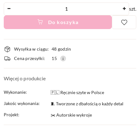
Ilość
szt.
Do koszyka
Dostępność
Wysyłka w ciągu:
48 godzin
i
Cena przesyłki:
15
dostawa
Więcej o produkcie
Wykonanie:
🇵🇱 Ręcznie szyte w Polsce
Jakośc wykonania:
🧵 Tworzone z dbałością o każdy detal
Projekt:
✂️ Autorskie wykroje