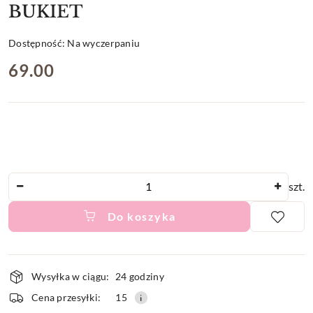
BUKIET
Dostępność:
Na wyczerpaniu
cena:
69.00
Ilość
szt.
Do koszyka
Dostępność
Wysyłka w ciągu:
24 godziny
i
Cena przesyłki:
15
dostawa