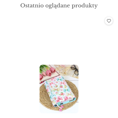
Produkty
Ostatnio oglądane produkty
statusie:
o
statusie: