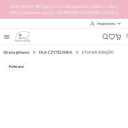
Przejdź do treści głównej
Przejdź do wyszukiwarki
Przejdź do moje konto
Przejdź do menu głównego
Przejdź do opisu produktu
Przejdź do stopki
ZŁAP RABAT!🎁 Zapisz się do Newslettera i odbierz rabat -
10% na pierwsze zakupy - DARMOWA DOSTAWA od 250 zł
Moje konto
Strona główna
DLA CZYTELNIKA
ETUI NA KSIĄŻKI
Polecane