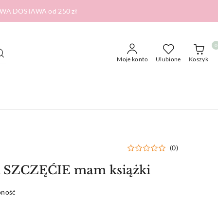
RMOWA DOSTAWA od 250 zł
0
Moje konto
Ulubione
Koszyk
(0)
 SZCZĘĆIE mam książki
pność