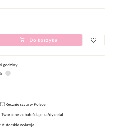
Do koszyka
ć
4 godziny
15
🇱 Ręcznie szyte w Polsce
 Tworzone z dbałością o każdy detal
️ Autorskie wykroje