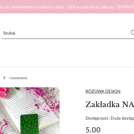
ię do Newslettera i odbierz rabat - 10% na pierwsze zakupy - DA
rysowane
NAZWA
RÓŻOWA DESIGN
PRODUCENTA:
Zakładka NA
Dostępność:
Duża dostę
cena:
5.00