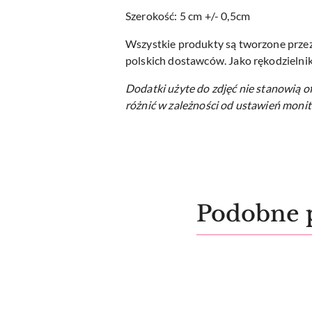
Szerokość: 5 cm +/- 0,5cm
Wszystkie produkty są tworzone przeze
polskich dostawców. Jako rękodzielnik
Dodatki użyte do zdjęć nie stanowią o
różnić w zależności od ustawień monit
Produkty
Podobne 
Pomiń karuzelę produktów
o
statusie: