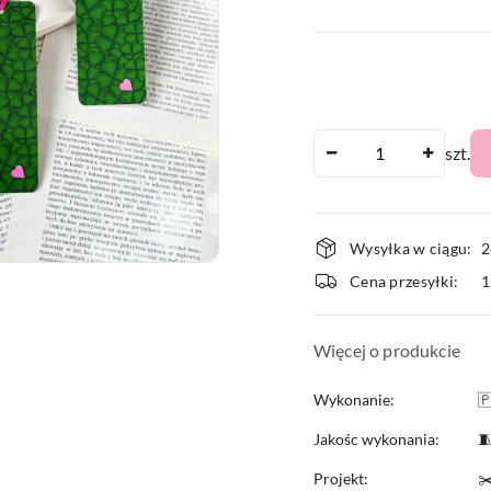
Ilość
szt.
Dostępnoś
Wysyłka w ciągu:
2
i
Cena przesyłki:
dostawa
Więcej o produkcie
Wykonanie:

Jakośc wykonania:

Projekt:
✂