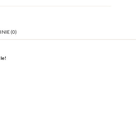
INIE (0)
le!