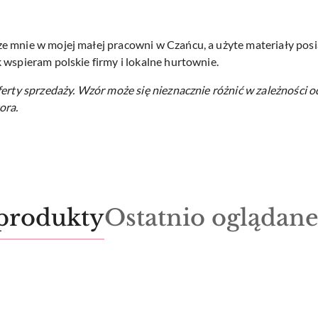
 mnie w mojej małej pracowni w Czańcu, a użyte materiały posia
 wspieram polskie firmy i lokalne hurtownie.
ferty sprzedaży.
Wzór może się nieznacznie różnić w zależności o
ora.
Produkty
produkty
Ostatnio oglądan
o
statusie: