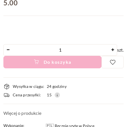
cena:
5.00
Ilość
szt.
Do koszyka
Dostępność
Wysyłka w ciągu:
24 godziny
i
Cena przesyłki:
15
dostawa
Więcej o produkcie
Wykonanie:
🇵🇱 Ręcznie szyte w Polsce