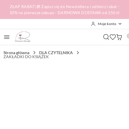
Przejdź do treści głównej
Przejdź do wyszukiwarki
Przejdź do moje konto
Przejdź do menu głównego
Przejdź do opisu produktu
Przejdź do stopki
ZŁAP RABAT!🎁 Zapisz się do Newslettera i odbierz rabat -
10% na pierwsze zakupy - DARMOWA DOSTAWA od 250 zł
Moje konto
Strona główna
DLA CZYTELNIKA
ZAKŁADKI DO KSIĄŻEK