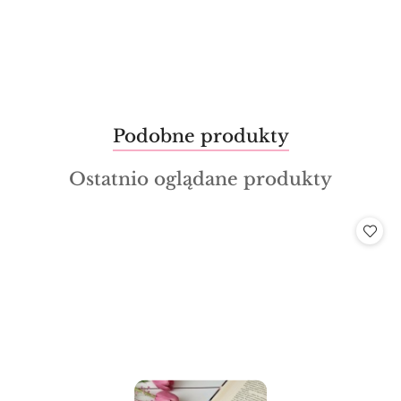
Produkty
Podobne produkty
Pomiń karuzelę produktów
o
Produkty
Ostatnio oglądane produkty
statusie:
o
statusie: