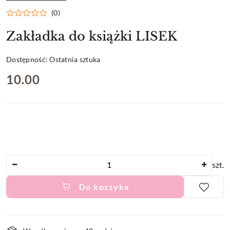
PRODUCENTA:
(0)
Zakładka do książki LISEK
Dostępność:
Ostatnia sztuka
cena:
10.00
Ilość
szt.
Do koszyka
Dostępność