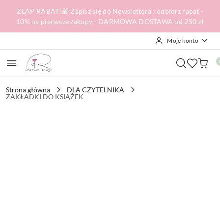
Przejdź do treści głównej
Przejdź do wyszukiwarki
Przejdź do moje konto
Przejdź do menu głównego
Przejdź do opisu produktu
Przejdź do stopki
ZŁAP RABAT!🎁 Zapisz się do Newslettera i odbierz rabat -
10% na pierwsze zakupy - DARMOWA DOSTAWA od 250 zł
Moje konto
Strona główna
DLA CZYTELNIKA
ZAKŁADKI DO KSIĄŻEK