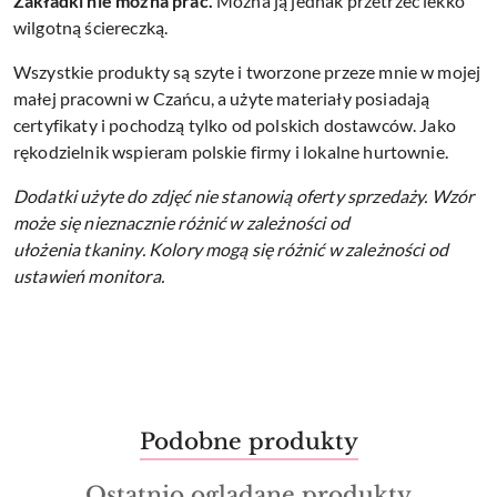
Zakładki nie można prać.
Można ją jednak przetrzeć lekko
wilgotną ściereczką.
Wszystkie produkty są szyte i tworzone przeze mnie w mojej
małej pracowni w Czańcu, a użyte materiały posiadają
certyfikaty i pochodzą tylko od polskich dostawców. Jako
rękodzielnik wspieram polskie firmy i lokalne hurtownie.
Dodatki użyte do zdjęć nie stanowią oferty sprzedaży.
Wzór
może się nieznacznie różnić w zależności od
ułożenia tkaniny.
Kolory mogą się różnić w zależności od
ustawień monitora.
Produkty
Podobne produkty
Pomiń karuzelę produktów
o
Produkty
Ostatnio oglądane produkty