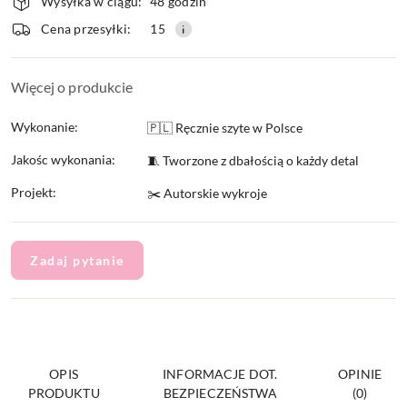
Wysyłka w ciągu:
48 godzin
i
Cena przesyłki:
15
dostawa
Więcej o produkcie
Wykonanie:
🇵🇱 Ręcznie szyte w Polsce
Jakośc wykonania:
🧵 Tworzone z dbałością o każdy detal
Projekt:
✂️ Autorskie wykroje
Zadaj pytanie
OPIS
INFORMACJE DOT.
OPINIE
PRODUKTU
BEZPIECZEŃSTWA
(0)