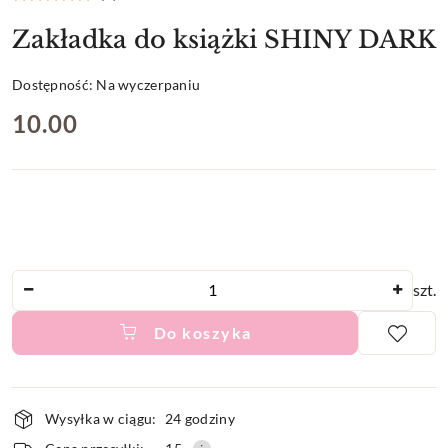
Zakładka do książki SHINY DARK
Dostępność:
Na wyczerpaniu
cena:
10.00
Ilość
szt.
Do koszyka
Dostępność
Wysyłka w ciągu:
24 godziny
i