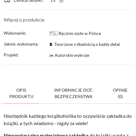
Cena przesyłki:
15
dostawa
Więcej o produkcie
Wykonanie:
🇵🇱 Ręcznie szyte w Polsce
Jakośc wykonania:
🧵 Tworzone z dbałością o każdy detal
Projekt:
✂️ Autorskie wykroje
OPIS
INFORMACJE DOT.
OPINIE
PRODUKTU
BEZPIECZEŃSTWA
(0)
Niezbędnik każdego książkoholika to oczywiście zakładka do
książki, a tych wiadomo - nigdy za wiele!
Niepowtarzalna materiałowa zakładka
do książki uszyta z