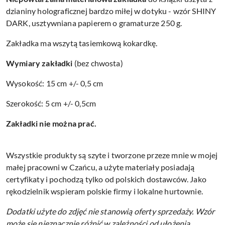
dzianiny holograficznej bardzo miłej w dotyku - wzór SHINY
DARK, usztywniana papierem o gramaturze 250 g.
Zakładka ma wszytą tasiemkową kokardkę.
Wymiary zakładki
(bez chwosta)
Wysokość: 15 cm +/- 0,5 cm
Szerokość: 5 cm +/- 0,5cm
Zakładki nie można prać.
Wszystkie produkty są szyte i tworzone przeze mnie w mojej
małej pracowni w Czańcu, a użyte materiały posiadają
certyfikaty i pochodzą tylko od polskich dostawców. Jako
rękodzielnik wspieram polskie firmy i lokalne hurtownie.
Dodatki użyte do zdjęć nie stanowią oferty sprzedaży.
Wzór
może się nieznacznie różnić w zależności od ułożenia