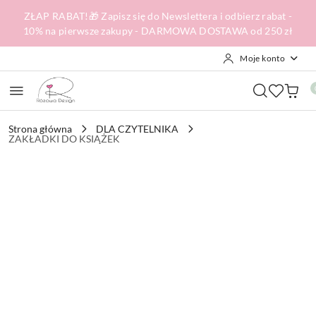
Przejdź do treści głównej
Przejdź do wyszukiwarki
Przejdź do moje konto
Przejdź do menu głównego
Przejdź do opisu produktu
Przejdź do stopki
ZŁAP RABAT!🎁 Zapisz się do Newslettera i odbierz rabat -
10% na pierwsze zakupy - DARMOWA DOSTAWA od 250 zł
Moje konto
Strona główna
DLA CZYTELNIKA
ZAKŁADKI DO KSIĄŻEK