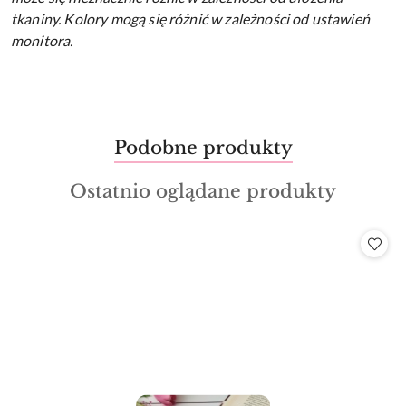
tkaniny.
Kolory mogą się różnić w zależności od ustawień
monitora.
Produkty
Podobne produkty
Pomiń karuzelę produktów
o
Produkty
Ostatnio oglądane produkty
statusie:
o
statusie: