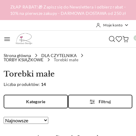
Przejdź do treści głównej
Przejdź do wyszukiwarki
Przejdź do moje konto
Przejdź do menu głównego
Przejdź do stopki
ZŁAP RABAT!🎁 Zapisz się do Newslettera i odbierz rabat -
10% na pierwsze zakupy - DARMOWA DOSTAWA od 250 zł
Moje konto
Strona główna
DLA CZYTELNIKA
TORBY KSIĄŻKOWE
Torebki małe
Torebki małe
Liczba produktów:
14
Kategorie
Filtruj
Zastosowano
Sortuj
według
sortowanie:
Najnowsze.