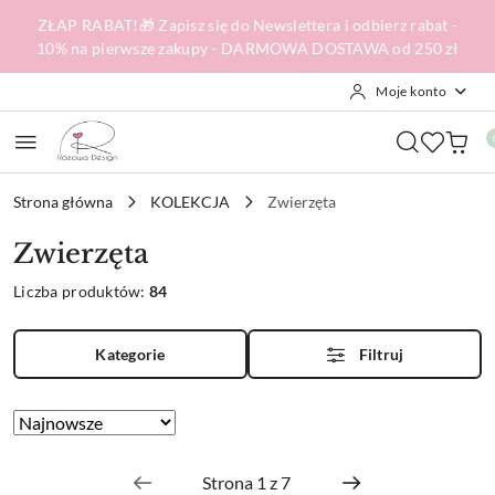
Przejdź do treści głównej
Przejdź do wyszukiwarki
Przejdź do moje konto
Przejdź do menu głównego
Przejdź do stopki
ZŁAP RABAT!🎁 Zapisz się do Newslettera i odbierz rabat -
10% na pierwsze zakupy - DARMOWA DOSTAWA od 250 zł
Moje konto
Strona główna
KOLEKCJA
Zwierzęta
Zwierzęta
Liczba produktów:
84
Kategorie
Filtruj
Zastosowano
Sortuj
według
sortowanie:
Najnowsze.