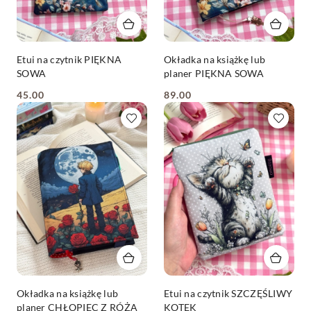
Etui na czytnik PIĘKNA
Okładka na książkę lub
SOWA
planer PIĘKNA SOWA
45.00
89.00
Cena:
Cena:
Okładka na książkę lub
Etui na czytnik SZCZĘŚLIWY
planer CHŁOPIEC Z RÓŻĄ
KOTEK