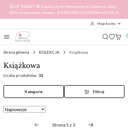
Przejdź do treści głównej
Przejdź do wyszukiwarki
Przejdź do moje konto
Przejdź do menu głównego
Przejdź do stopki
ZŁAP RABAT!🎁 Zapisz się do Newslettera i odbierz rabat -
10% na pierwsze zakupy - DARMOWA DOSTAWA od 250 zł
Moje konto
Strona główna
KOLEKCJA
Książkowa
Książkowa
Liczba produktów:
32
Kategorie
Filtruj
Zastosowano
Sortuj
według
sortowanie:
Najnowsze.