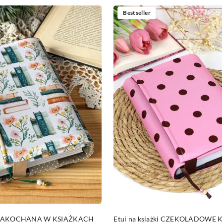
Bestseller
DO KOSZYKA
DO KOSZYKA
ki ZAKOCHANA W KSIĄŻKACH
Etui na książki CZEKOLADOWE 