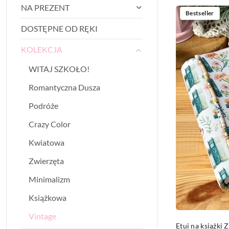
NA PREZENT
Najnowsze.
Bestseller
DOSTĘPNE OD RĘKI
KOLEKCJA
WITAJ SZKOŁO!
Romantyczna Dusza
Podróże
Crazy Color
Kwiatowa
Zwierzęta
Minimalizm
Książkowa
Vintage
Etui na książ