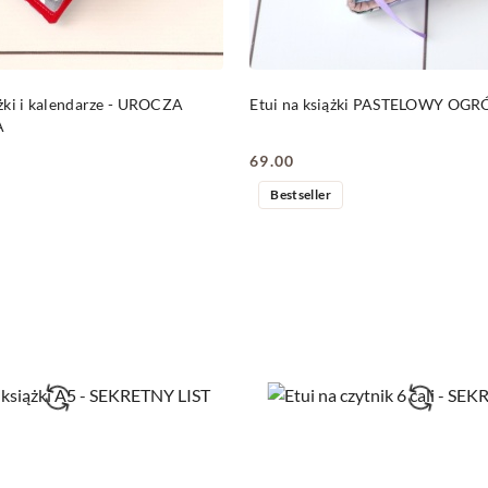
DO KOSZYKA
DO KOSZYKA
żki i kalendarze - UROCZA
Etui na książki PASTELOWY OG
A
69.00
Cena:
Bestseller