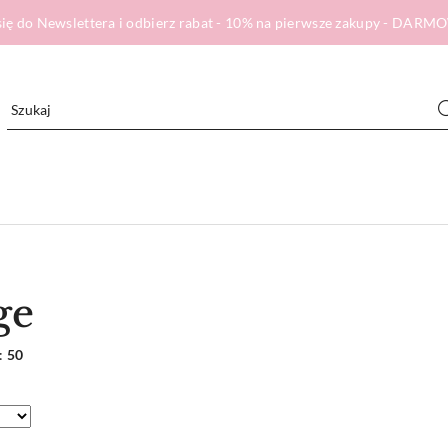
ię do Newslettera i odbierz rabat - 10% na pierwsze zakupy - DA
ge
:
50