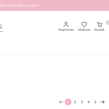
RMOWA DOSTAWA od 250 zł
0
Moje konto
Ulubione
Koszyk
1
2
3
4
5