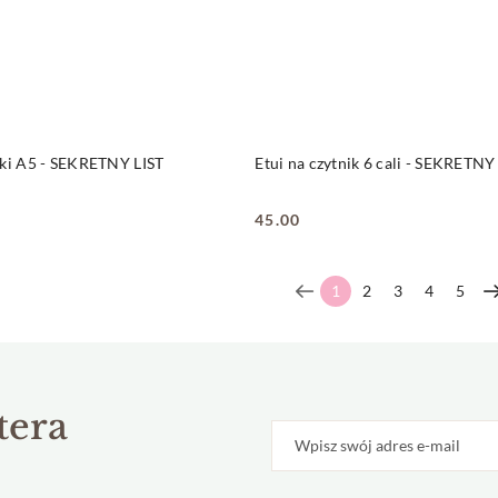
DO KOSZYKA
DO KOSZYKA
żki A5 - SEKRETNY LIST
Etui na czytnik 6 cali - SEKRETNY
45.00
Cena:
1
2
3
4
5
tera