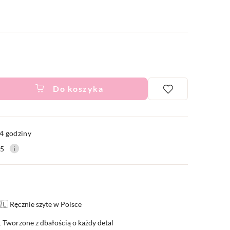
Do koszyka
ć
4 godziny
15
🇱 Ręcznie szyte w Polsce
 Tworzone z dbałością o każdy detal