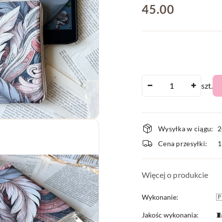
cena:
45.00
Ilość
szt.
Dostępnoś
Wysyłka w ciągu:
2
i
Cena przesyłki:
dostawa
Więcej o produkcie
Wykonanie:

Jakośc wykonania:
