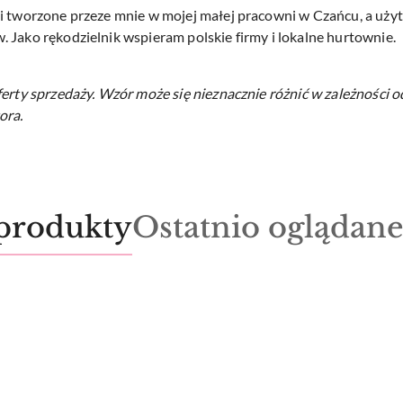
i tworzone przeze mnie w mojej małej pracowni w Czańcu, a użyte
 Jako rękodzielnik wspieram polskie firmy i lokalne hurtownie.
ferty sprzedaży.
Wzór może się nieznacznie różnić w zależności o
ora.
Produkty
produkty
Ostatnio oglądan
o
statusie: