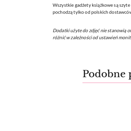
Wszystkie gadżety książkowe są szyte 
pochodzą tylko od polskich dostawców.
Dodatki użyte do zdjęć nie stanowią o
różnić w zależności od ustawień monit
Produkty
Podobne 
Pomiń karuzelę produktów
o
statusie: