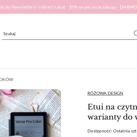
ię do Newslettera i odbierz rabat - 10% na pierwsze zakupy - DA
BOOKÓW
NAZWA
RÓŻOWA DESIGN
PRODUCENTA:
Etui na cz
warianty do
Dostępność:
Ostatnia sz