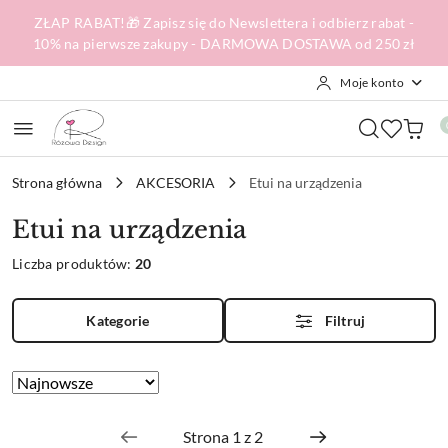
Przejdź do treści głównej
Przejdź do wyszukiwarki
Przejdź do moje konto
Przejdź do menu głównego
Przejdź do stopki
ZŁAP RABAT!🎁 Zapisz się do Newslettera i odbierz rabat -
10% na pierwsze zakupy - DARMOWA DOSTAWA od 250 zł
Moje konto
Strona główna
AKCESORIA
Etui na urządzenia
Etui na urządzenia
Liczba produktów:
20
Kategorie
Filtruj
Zastosowano
Sortuj
według
sortowanie:
Najnowsze.